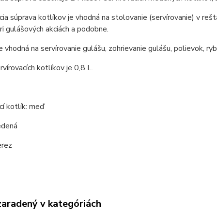
cia súprava kotlíkov je vhodná na stolovanie (servírovanie) v re
pri gulášových akciách a podobne.
e vhodná na servírovanie gulášu, zohrievanie gulášu, polievok, ryb
vírovacích kotlíkov je 0,8 L.
cí kotlík: meď
edená
erez
zaradený v kategóriách