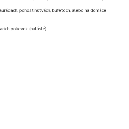
štauráciach, pohostinstvách, bufetoch, alebo na domáce
acích polievok (haláslé)