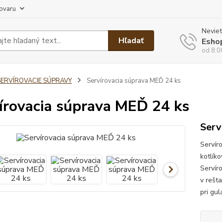
tovaru
Neviet
Hľadať
Esho
od 8:0
SERVÍROVACIE SÚPRAVY
Servírovacia súprava MEĎ 24 ks
írovacia súprava MEĎ 24 ks
Serv
Servír
kotlíko
Servír
v rešt
pri gu