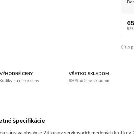
Dos
65
528
Číslo p
VÝHODNÉ CENY
VŠETKO SKLADOM
Kotlíky za nízke ceny
99 % držíme skladom
tné špecifikácie
cia súprava obsahuje 24 kusov servírovacích medených kotlíkov, 