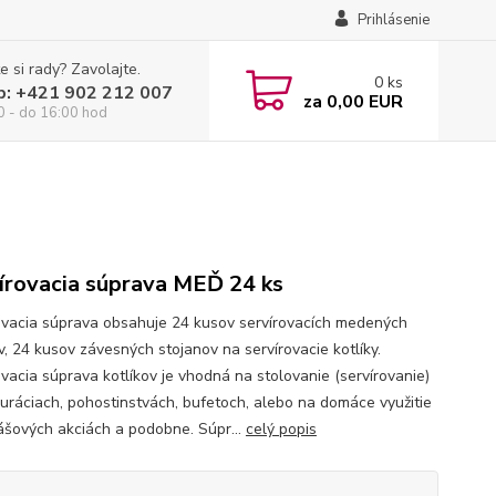
Prihlásenie
e si rady? Zavolajte.
0
ks
p: +421 902 212 007
za
0,00 EUR
0 - do 16:00 hod
írovacia súprava MEĎ 24 ks
ovacia súprava obsahuje 24 kusov servírovacích medených
v, 24 kusov závesných stojanov na servírovacie kotlíky.
ovacia súprava kotlíkov je vhodná na stolovanie (servírovanie)
auráciach, pohostinstvách, bufetoch, alebo na domáce využitie
lášových akciách a podobne. Súpr...
celý popis