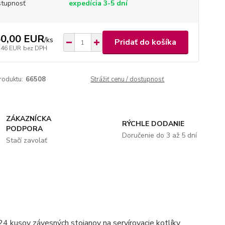
tupnosť
expedícia 3-5 dní
0,00 EUR
/
ks
Pridať do košíka
,46 EUR
bez DPH
roduktu:
66508
Strážiť cenu / dostupnosť
ZÁKAZNÍCKA
RÝCHLE DODANIE
PODPORA
Doručenie do 3 až 5 dní
Stačí zavolať
24 kusov závesných stojanov na servírovacie kotlíky.