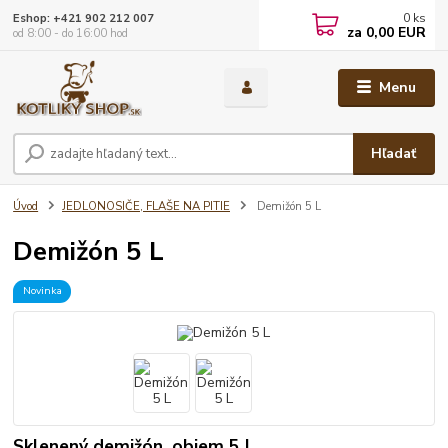
0
ks
Eshop: +421 902 212 007
za
0,00 EUR
od 8:00 - do 16:00 hod
Menu
Hľadať
Úvod
JEDLONOSIČE, FLAŠE NA PITIE
Demižón 5 L
Demižón 5 L
Novinka
Sklenený demižón, objem 5 L