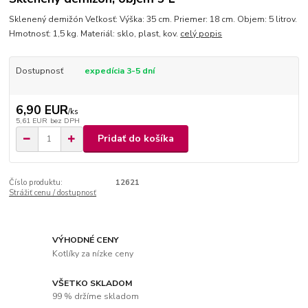
Sklenený demižón Veľkosť: Výška: 35 cm. Priemer: 18 cm. Objem: 5 litrov.
Hmotnosť: 1,5 kg. Materiál: sklo, plast, kov.
celý popis
Dostupnosť
expedícia 3-5 dní
6,90 EUR
/
ks
5,61 EUR
bez DPH
Pridať do košíka
Číslo produktu:
12621
Strážiť cenu / dostupnosť
VÝHODNÉ CENY
Kotlíky za nízke ceny
VŠETKO SKLADOM
99 % držíme skladom