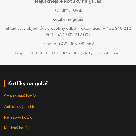
Najlacnejšie kotlíky na guláš
KOTLIKYSHOP.sk
kotlíky na guláš
Sklad,stav objednávok, osobný odber, reklamácie: + 421 948 212
600, +421 902 212 007
e-shop: +421 905 580 562
Copyright © 2014-2019 KOTLIKYSHOP.sk, všetky práva vyhradené..
Kotlíky na guláš
Smaltovaný kotlík
Antikorový kotlík
Nerezový kotlík
Medený kotlík