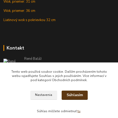
Wok, priemer: 31 cm
Wok, priemer: 36 cm
Liatinový wok s pokrievkou 32 cm
Kontakt
René Baláž
Eshop: +421 902 212 007
od 8:00 - do 16:00 hod
Tento web používá soubor cookie. Dalším procházením tohoto
webu vyjadřujete Souhlas s jejich používáním. Více informací v
info@kotlikyshop.sk
pod kategorií Obchodních podmínek.
Súhlasím
Nastavenia
Copyright © 2014-2030 KOTLIKYSHOP.sk, všetky práva vyhradené
Súhlas môžete odmietnuť
tu
.
Vytvorené na
Eshop-rychlo.sk