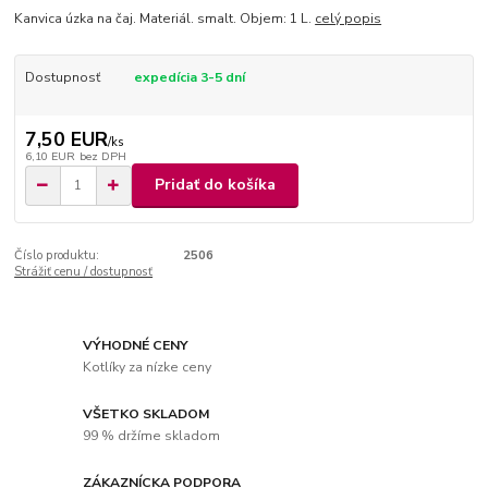
Kanvica úzka na čaj. Materiál. smalt. Objem: 1 L.
celý popis
Dostupnosť
expedícia 3-5 dní
7,50 EUR
/
ks
6,10 EUR
bez DPH
Pridať do košíka
Číslo produktu:
2506
Strážiť cenu / dostupnosť
VÝHODNÉ CENY
Kotlíky za nízke ceny
VŠETKO SKLADOM
99 % držíme skladom
ZÁKAZNÍCKA PODPORA