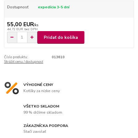
Dostupnosť
expedícia 3-5 dní
55,00 EUR
/
ks
44,72 EUR
bez DPH
Pridať do košíka
Číslo produktu:
013610
Strážiť cenu / dostupnosť
VÝHODNÉ CENY
Kotlíky za nízke ceny
VŠETKO SKLADOM
99 % držíme skladom
ZÁKAZNÍCKA PODPORA
Stačí zavolať