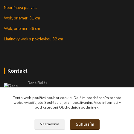
Nepriľnavá panvica
Wok, priemer: 31 cm
Wok, priemer: 36 cm
Liatinový wok s pokrievkou 32 cm
Kontakt
René Baláž
Eshop: +421 902 212 007
od 8:00 - do 16:00 hod
Tento web používá soubor cookie. Dalším procházením tohoto
webu vyjadřujete Souhlas s jejich používáním. Více informací v
info@kotlikyshop.sk
pod kategorií Obchodních podmínek.
Súhlasím
Nastavenia