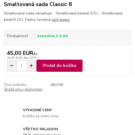
Smaltovaná sada Classic 8
Smaltovaná sada obsahuje: - Smaltovaný kastról 5,5 L - Smaltovaný
kastról 10 L Farba: červená
celý popis
Dostupnosť
expedícia 3-5 dní
45,00 EUR
/
ks
36,59 EUR
bez DPH
Pridať do košíka
Číslo produktu:
082738
Strážiť cenu / dostupnosť
VÝHODNÉ CENY
Kotlíky za nízke ceny
VŠETKO SKLADOM
99 % držíme skladom