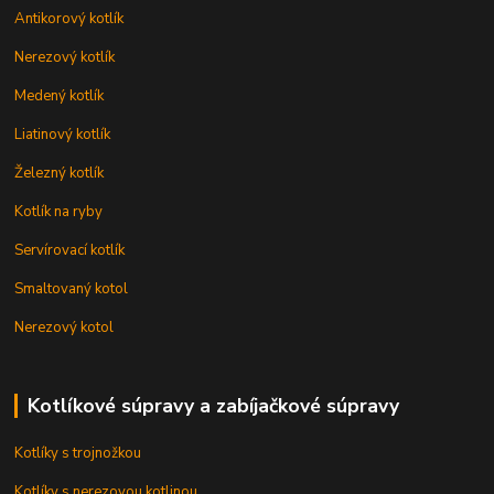
Antikorový kotlík
Nerezový kotlík
Medený kotlík
Liatinový kotlík
Železný kotlík
Kotlík na ryby
Servírovací kotlík
Smaltovaný kotol
Nerezový kotol
Kotlíkové súpravy a zabíjačkové súpravy
Kotlíky s trojnožkou
Kotlíky s nerezovou kotlinou