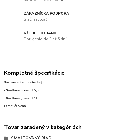
ZÁKAZNÍCKA PODPORA
Stačí zavolať
RÝCHLE DODANIE
Doručenie do 3 až 5 dní
Kompletné špecifikácie
Smaltovaná sada obsahuje:
- Smaltovaný kastról 5,5 L
- Smaltovaný kastról 10 L
Farba: červená
Tovar zaradený v kategóriách
SMALTOVANÝ RIAD