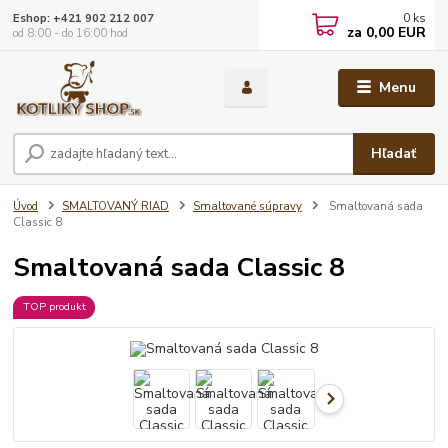
0
ks
Eshop: +421 902 212 007
za
0,00 EUR
od 8:00 - do 16:00 hod
Menu
Hľadať
Úvod
SMALTOVANÝ RIAD
Smaltované súpravy
Smaltovaná sada
Classic 8
Smaltovaná sada Classic 8
TOP produkt