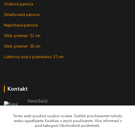
Oceľová panvica
Smaltovaná panvica
Nepriľnavá panvica
Wok, priemer: 31 cm
Wok, priemer: 36 cm
Liatinový wok s pokrievkou 32 cm
Kontakt
René Baláž
Eshop: +421 902 212 007
od 8:00 - do 16:00 hod
Tento web používá soubor cookie. Dalším procházením tohoto
webu vyjadřujete Souhlas s jejich používáním. Více informací v
info@kotlikyshop.sk
pod kategorií Obchodních podmínek.