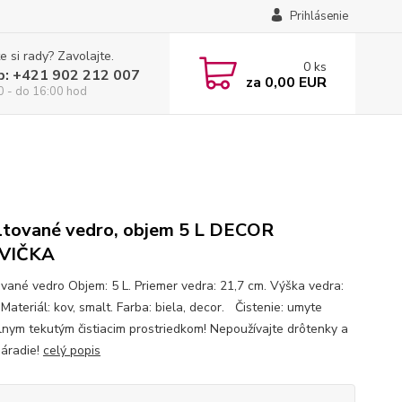
Prihlásenie
e si rady? Zavolajte.
0
ks
p: +421 902 212 007
za
0,00 EUR
0 - do 16:00 hod
tované vedro, objem 5 L DECOR
VIČKA
vané vedro Objem: 5 L. Priemer vedra: 21,7 cm. Výška vedra:
Materiál: kov, smalt. Farba: biela, decor. Čistenie: umyte
lnym tekutým čistiacim prostriedkom! Nepoužívajte drôtenky a
náradie!
celý popis