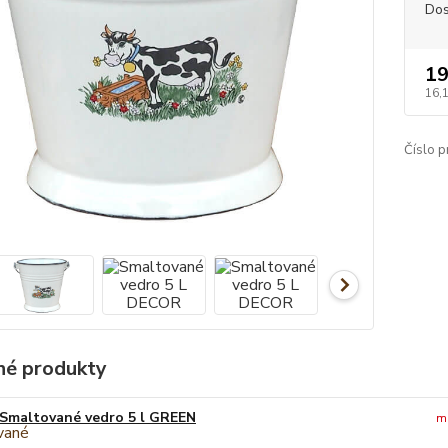
Dos
19
16,
Číslo p
é produkty
Smaltované vedro 5 l GREEN
m