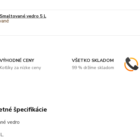
Smaltované vedro 5 L
VÝHODNÉ CENY
VŠETKO SKLADOM
Kotlíky za nízke ceny
99 % držíme skladom
tné špecifikácie
né vedro
L.