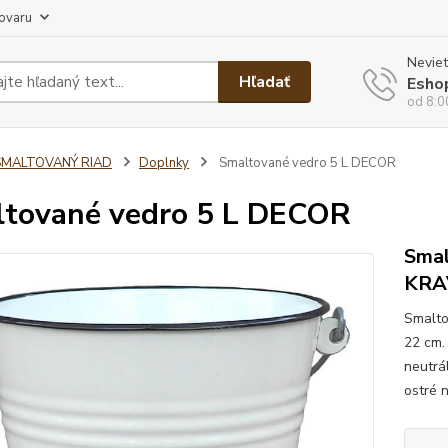
tovaru
Neviet
Hľadať
Esho
od 8:0
SMALTOVANÝ RIAD
Doplnky
Smaltované vedro 5 L DECOR
tované vedro 5 L DECOR
Smal
KRA
Smalto
22 cm. 
neutrá
ostré 