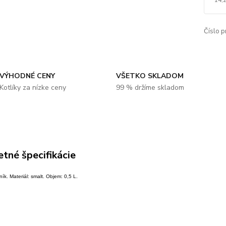
Číslo p
VÝHODNÉ CENY
VŠETKO SKLADOM
Kotlíky za nízke ceny
99 % držíme skladom
tné špecifikácie
ík. Materiál: smalt. Objem: 0,5 L.