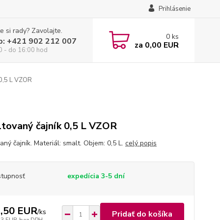
Prihlásenie
e si rady? Zavolajte.
0
ks
p: +421 902 212 007
za
0,00 EUR
0 - do 16:00 hod
 0,5 L VZOR
tovaný čajník 0,5 L VZOR
ný čajník. Materiál: smalt. Objem: 0,5 L.
celý popis
tupnosť
expedícia 3-5 dní
,50 EUR
/
ks
Pridať do košíka
23 EUR
bez DPH