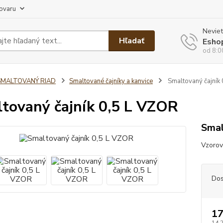
tovaru
Neviet
Hľadať
Esho
od 8:0
SMALTOVANÝ RIAD
Smaltované čajníky a kanvice
Smaltovaný čajník
tovaný čajník 0,5 L VZOR
Smal
Vzorova
Dos
17
14,