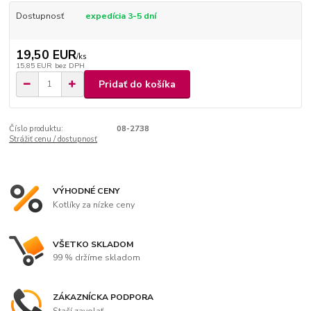
Dostupnosť
expedícia 3-5 dní
19,50 EUR
/
ks
15,85 EUR
bez DPH
Pridať do košíka
Číslo produktu:
08-2738
Strážiť cenu / dostupnosť
VÝHODNÉ CENY
Kotlíky za nízke ceny
VŠETKO SKLADOM
99 % držíme skladom
ZÁKAZNÍCKA PODPORA
Stačí zavolať