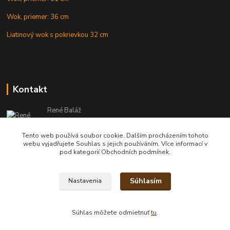
Wok, priemer: 36 cm
Liatinový wok s pokrievkou 32 cm
Kontakt
René Baláž
Eshop: +421 902 212 007
od 8:00 - do 16:00 hod
Tento web používá soubor cookie. Dalším procházením tohoto
webu vyjadřujete Souhlas s jejich používáním. Více informací v
info@kotlikyshop.sk
pod kategorií Obchodních podmínek.
Súhlasím
Nastavenia
Copyright © 2014-2030 KOTLIKYSHOP.sk, všetky práva vyhradené
Súhlas môžete odmietnuť
tu
.
Vytvorené na
Eshop-rychlo.sk