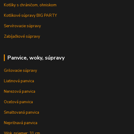
Kotlíky s chráničom, ohniskom
Kotlíkové súpravy BIG PARTY
Servírovacie súpravy
Zabíjačkové súpravy
Panvice, woky, súpravy
Grilovacie súpravy
Liatinová panvica
Nerezová panvica
Oceľová panvica
Smaltovaná panvica
Nepriľnavá panvica
Wok, priemer: 31 cm