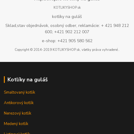
KOTLIKYSHOP.sk
kotlíky na guláš
Sklad,stav objednávok, osobný odber, reklamácie: + 421 948 212
600, +421 902 212 007
e-shop: +421 905 580 562
Copyright © 2014-2019 KOTLIKYSHOP.sk, všetky práva vyhradené..
Kotlíky na guláš
Smaltovaný kotlík
Antikorový kotlík
Nerezový kotlík
Medený kotlík