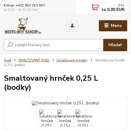
0
ks
Eshop: +421 902 212 007
za
0,00 EUR
od 8:00 - do 16:00 hod
Menu
Hľadať
Úvod
SMALTOVANÝ RIAD
Smaltované hrnčeky
Smaltovaný hrnček
0,25 L (bodky)
Smaltovaný hrnček 0,25 L
(bodky)