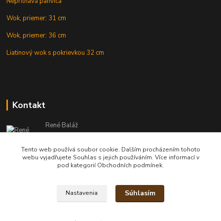
Nepriľnavá panvica
Wok, priemer: 31 cm
Wok, priemer: 36 cm
Liatinový wok s pokrievkou 32 cm
Kontakt
René Baláž
Eshop: +421 902 212 007
od 8:00 - do 16:00 hod
Tento web používá soubor cookie. Dalším procházením tohoto
webu vyjadřujete Souhlas s jejich používáním. Více informací v
info@kotlikyshop.sk
pod kategorií Obchodních podmínek.
Súhlasím
Nastavenia
Copyright © 2014-2030 KOTLIKYSHOP.sk, všetky práva vyhradené