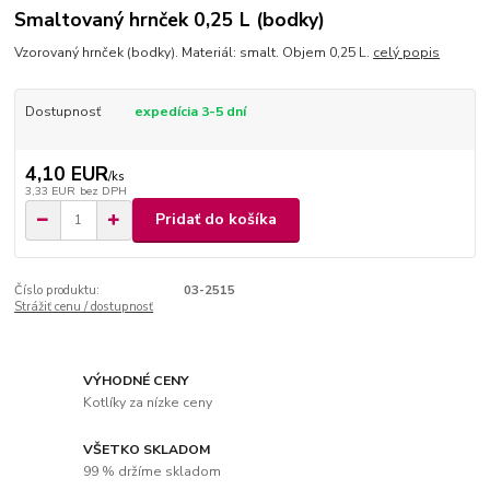
Smaltovaný hrnček 0,25 L (bodky)
Vzorovaný hrnček (bodky). Materiál: smalt. Objem 0,25 L.
celý popis
Dostupnosť
expedícia 3-5 dní
4,10 EUR
/
ks
3,33 EUR
bez DPH
Pridať do košíka
Číslo produktu:
03-2515
Strážiť cenu / dostupnosť
VÝHODNÉ CENY
Kotlíky za nízke ceny
VŠETKO SKLADOM
99 % držíme skladom