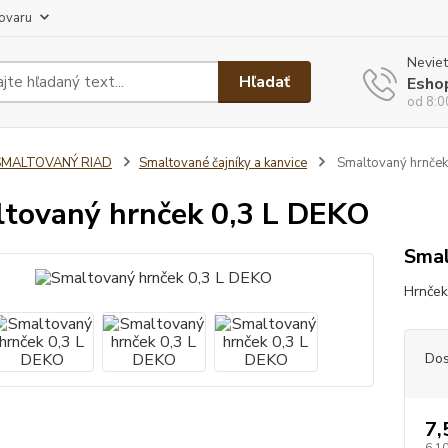
tovaru
Neviet
Hľadať
Esho
od 8:0
SMALTOVANÝ RIAD
Smaltované čajníky a kanvice
Smaltovaný hrnček
tovaný hrnček 0,3 L DEKO
Smal
Hrnček 
Dos
7,
6,1