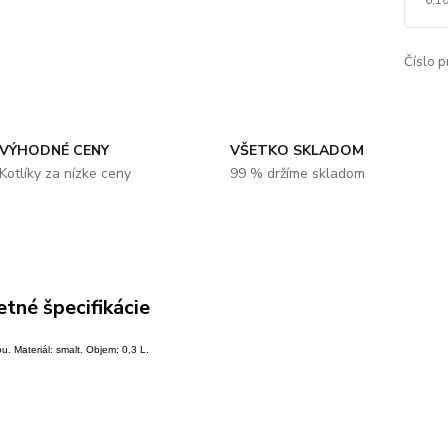
Číslo p
VÝHODNÉ CENY
VŠETKO SKLADOM
Kotlíky za nízke ceny
99 % držíme skladom
tné špecifikácie
u. Materiál: smalt. Objem: 0,3 L.