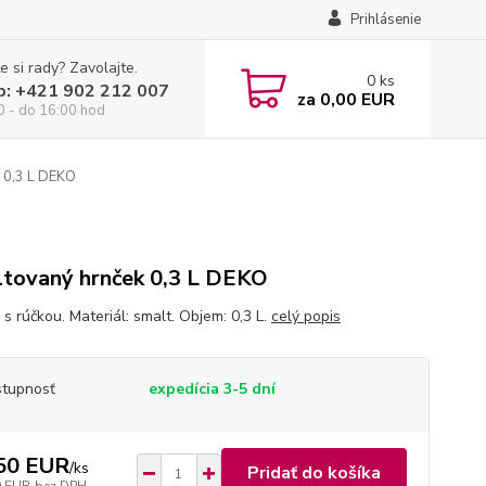
Prihlásenie
e si rady? Zavolajte.
0
ks
p: +421 902 212 007
za
0,00 EUR
0 - do 16:00 hod
 0,3 L DEKO
tovaný hrnček 0,3 L DEKO
s rúčkou. Materiál: smalt. Objem: 0,3 L.
celý popis
tupnosť
expedícia 3-5 dní
50 EUR
/
ks
Pridať do košíka
0 EUR
bez DPH