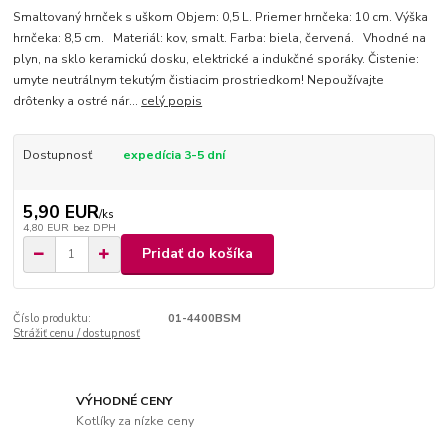
Smaltovaný hrnček s uškom Objem: 0,5 L. Priemer hrnčeka: 10 cm. Výška
hrnčeka: 8,5 cm. Materiál: kov, smalt. Farba: biela, červená. Vhodné na
plyn, na sklo keramickú dosku, elektrické a indukčné sporáky. Čistenie:
umyte neutrálnym tekutým čistiacim prostriedkom! Nepoužívajte
drôtenky a ostré nár...
celý popis
Dostupnosť
expedícia 3-5 dní
5,90 EUR
/
ks
4,80 EUR
bez DPH
Pridať do košíka
Číslo produktu:
01-4400BSM
Strážiť cenu / dostupnosť
VÝHODNÉ CENY
Kotlíky za nízke ceny