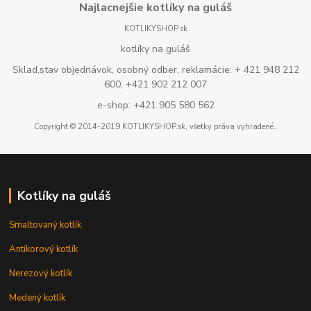
Najlacnejšie kotlíky na guláš
KOTLIKYSHOP.sk
kotlíky na guláš
Sklad,stav objednávok, osobný odber, reklamácie: + 421 948 212
600, +421 902 212 007
e-shop: +421 905 580 562
Copyright © 2014-2019 KOTLIKYSHOP.sk, všetky práva vyhradené..
Kotlíky na guláš
Smaltovaný kotlík
Antikorový kotlík
Nerezový kotlík
Medený kotlík