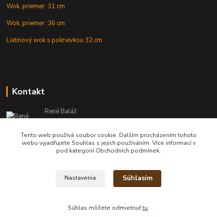
Wok, priemer: 31 cm
Wok, priemer: 36 cm
Liatinový wok s pokrievkou 32 cm
Kontakt
René Baláž
Eshop: +421 902 212 007
od 8:00 - do 16:00 hod
Tento web používá soubor cookie. Dalším procházením tohoto
webu vyjadřujete Souhlas s jejich používáním. Více informací v
info@kotlikyshop.sk
pod kategorií Obchodních podmínek.
Súhlasím
Nastavenia
Copyright © 2014-2030 KOTLIKYSHOP.sk, všetky práva vyhradené
Súhlas môžete odmietnuť
tu
.
Vytvorené na
Eshop-rychlo.sk