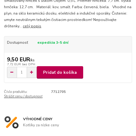
Smaltovaný hrnček s uškom Objem: 0,5 L. Priemer hrnčeka: 7,7 cm. Výška
hrnčeka: 12,7 cm. Materiál: kov, smalt. Farba: červená, biela. Vhodné na
plyn, na sklo keramickú dosku, elektrické a indukčné sporáky. Čistenie:
umyte neutrálnym tekutým čistiacim prostriedkom! Nepoužívajte
drôtenky...
celý popis
Dostupnosť
expedícia 3-5 dní
9,50 EUR
/
ks
7,72 EUR
bez DPH
Pridať do košíka
Číslo produktu:
7712705
Strážiť cenu / dostupnosť
VÝHODNÉ CENY
Kotlíky za nízke ceny