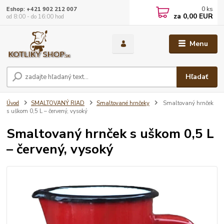
0
ks
Eshop: +421 902 212 007
za
0,00 EUR
od 8:00 - do 16:00 hod
Menu
Hľadať
Úvod
SMALTOVANÝ RIAD
Smaltované hrnčeky
Smaltovaný hrnček
s uškom 0,5 L – červený, vysoký
Smaltovaný hrnček s uškom 0,5 L
– červený, vysoký