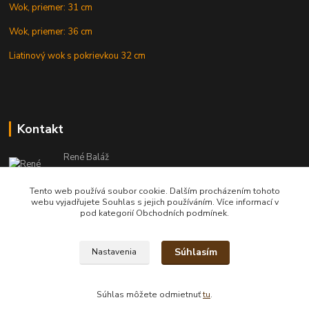
Wok, priemer: 31 cm
Wok, priemer: 36 cm
Liatinový wok s pokrievkou 32 cm
Kontakt
René Baláž
Eshop: +421 902 212 007
od 8:00 - do 16:00 hod
Tento web používá soubor cookie. Dalším procházením tohoto
webu vyjadřujete Souhlas s jejich používáním. Více informací v
info@kotlikyshop.sk
pod kategorií Obchodních podmínek.
Súhlasím
Nastavenia
Copyright © 2014-2030 KOTLIKYSHOP.sk, všetky práva vyhradené
Súhlas môžete odmietnuť
tu
.
Vytvorené na
Eshop-rychlo.sk