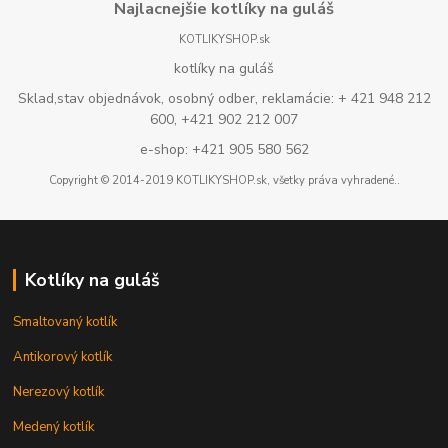
Najlacnejšie kotlíky na guláš
KOTLIKYSHOP.sk
kotlíky na guláš
Sklad,stav objednávok, osobný odber, reklamácie: + 421 948 212
600, +421 902 212 007
e-shop: +421 905 580 562
Copyright © 2014-2019 KOTLIKYSHOP.sk, všetky práva vyhradené..
Kotlíky na guláš
Smaltovaný kotlík
Antikorový kotlík
Nerezový kotlík
Medený kotlík