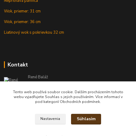
Nepriľnavá panvica
Wok, priemer: 31 cm
Wok, priemer: 36 cm
Liatinový wok s pokrievkou 32 cm
Kontakt
René Baláž
Eshop: +421 902 212 007
od 8:00 - do 16:00 hod
Tento web používá soubor cookie. Dalším procházením tohoto
webu vyjadřujete Souhlas s jejich používáním. Více informací v
info@kotlikyshop.sk
pod kategorií Obchodních podmínek.
Súhlasím
Nastavenia
Copyright © 2014-2030 KOTLIKYSHOP.sk, všetky práva vyhradené