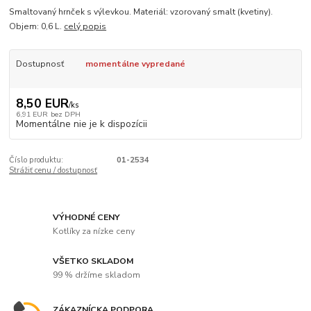
Smaltovaný hrnček s výlevkou. Materiál: vzorovaný smalt (kvetiny).
Objem: 0,6 L.
celý popis
Dostupnosť
momentálne vypredané
8,50 EUR
/
ks
6,91 EUR
bez DPH
Momentálne nie je k dispozícii
Číslo produktu:
01-2534
Strážiť cenu / dostupnosť
VÝHODNÉ CENY
Kotlíky za nízke ceny
VŠETKO SKLADOM
99 % držíme skladom
ZÁKAZNÍCKA PODPORA