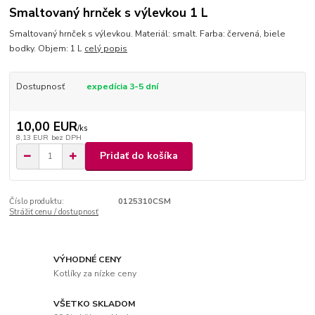
Smaltovaný hrnček s výlevkou 1 L
Smaltovaný hrnček s výlevkou. Materiál: smalt. Farba: červená, biele
bodky. Objem: 1 L
celý popis
Dostupnosť
expedícia 3-5 dní
10,00 EUR
/
ks
8,13 EUR
bez DPH
Pridať do košíka
Číslo produktu:
0125310CSM
Strážiť cenu / dostupnosť
VÝHODNÉ CENY
Kotlíky za nízke ceny
VŠETKO SKLADOM