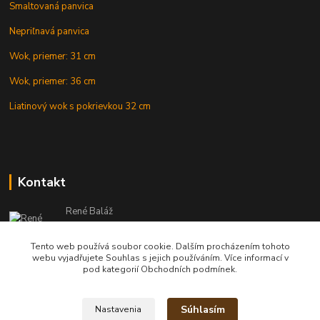
Smaltovaná panvica
Nepriľnavá panvica
Wok, priemer: 31 cm
Wok, priemer: 36 cm
Liatinový wok s pokrievkou 32 cm
Kontakt
René Baláž
Eshop: +421 902 212 007
od 8:00 - do 16:00 hod
Tento web používá soubor cookie. Dalším procházením tohoto
webu vyjadřujete Souhlas s jejich používáním. Více informací v
info@kotlikyshop.sk
pod kategorií Obchodních podmínek.
Súhlasím
Nastavenia