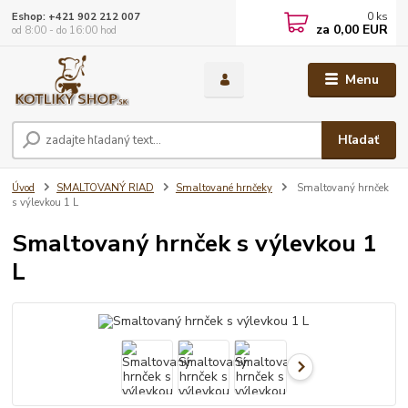
0
ks
Eshop: +421 902 212 007
za
0,00 EUR
od 8:00 - do 16:00 hod
Menu
Hľadať
Úvod
SMALTOVANÝ RIAD
Smaltované hrnčeky
Smaltovaný hrnček
s výlevkou 1 L
Smaltovaný hrnček s výlevkou 1
L