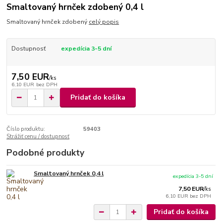
Smaltovaný hrnček zdobený 0,4 l
Smaltovaný hrnček zdobený
celý popis
Dostupnosť
expedícia 3-5 dní
7,50 EUR
/
ks
6,10 EUR
bez DPH
Pridať do košíka
Číslo produktu:
59403
Strážiť cenu / dostupnosť
Podobné produkty
Smaltovaný hrnček 0,4 l
expedícia 3-5 dní
7,50 EUR
/
ks
6,10 EUR
bez DPH
Pridať do košíka