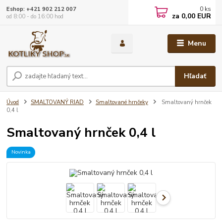
0
ks
Eshop: +421 902 212 007
za
0,00 EUR
od 8:00 - do 16:00 hod
Menu
Hľadať
Úvod
SMALTOVANÝ RIAD
Smaltované hrnčeky
Smaltovaný hrnček
0,4 l
Smaltovaný hrnček 0,4 l
Novinka