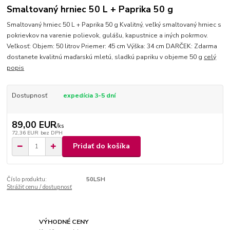
Smaltovaný hrniec 50 L + Paprika 50 g
Smaltovaný hrniec 50 L + Paprika 50 g Kvalitný, veľký smaltovaný hrniec s
pokrievkov na varenie polievok, gulášu, kapustnice a iných pokrmov.
Veľkosť: Objem: 50 litrov Priemer: 45 cm Výška: 34 cm DARČEK: Zdarma
dostanete kvalitnú maďarskú mletú, sladkú papriku v objeme 50 g
celý
popis
Dostupnosť
expedícia 3-5 dní
89,00 EUR
/
ks
72,36 EUR
bez DPH
Pridať do košíka
Číslo produktu:
50LSH
Strážiť cenu / dostupnosť
VÝHODNÉ CENY