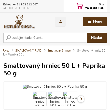
0
ks
Eshop: +421 902 212 007
za
0,00 EUR
od 8:00 - do 16:00 hod
Menu
Hľadať
Úvod
SMALTOVANÝ RIAD
Smaltované hrnce
Smaltovaný hrniec 50
L + Paprika 50 g
Smaltovaný hrniec 50 L + Paprika
50 g