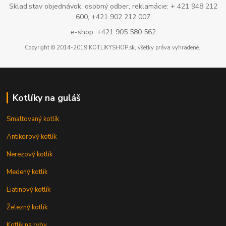
Sklad,stav objednávok, osobný odber, reklamácie: + 421 948 212
600, +421 902 212 007
e-shop: +421 905 580 562
Copyright © 2014-2019 KOTLIKYSHOP.sk, všetky práva vyhradené..
Kotlíky na guláš
Smaltovaný kotlík
Antikorový kotlík
Nerezový kotlík
Medený kotlík
Liatinový kotlík
Železný kotlík
Kotlík na ryby