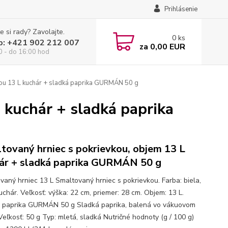
Prihlásenie
e si rady? Zavolajte.
0
ks
p: +421 902 212 007
za
0,00 EUR
0 - do 16:00 hod
kou 13 L kuchár + sladká paprika GURMÁN 50 g
 kuchár + sladká paprika
tovaný hrniec s pokrievkou, objem 13 L
ár + sladká paprika GURMÁN 50 g
vaný hrniec 13 L Smaltovaný hrniec s pokrievkou. Farba: biela,
kuchár. Veľkosť: výška: 22 cm, priemer: 28 cm. Objem: 13 L.
 paprika GURMÁN 50 g Sladká paprika, balená vo vákuovom
Veľkosť: 50 g Typ: mletá, sladká Nutričné hodnoty (g / 100 g)