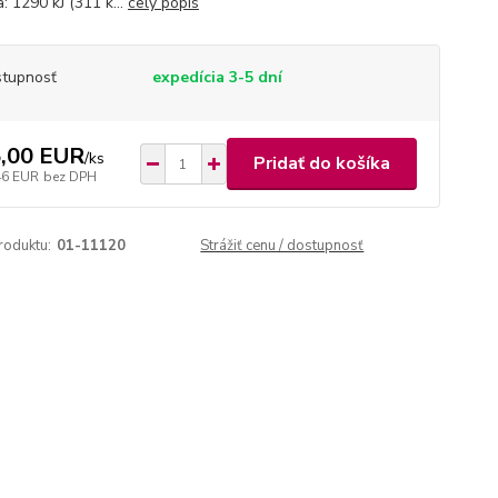
: 1290 kJ (311 k...
celý popis
tupnosť
expedícia 3-5 dní
,00 EUR
/
ks
Pridať do košíka
46 EUR
bez DPH
roduktu:
01-11120
Strážiť cenu / dostupnosť