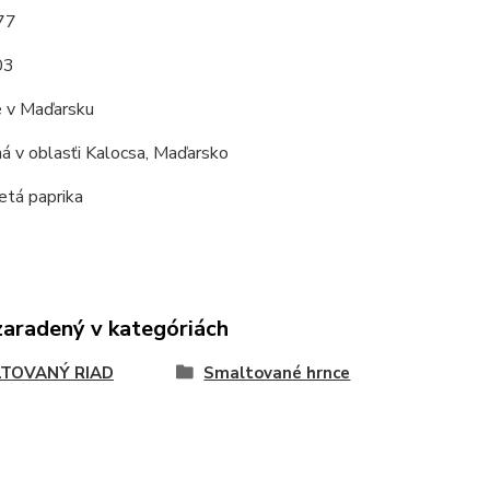
,77
03
 v Maďarsku
á v oblasťi Kalocsa, Maďarsko
tá paprika
zaradený v kategóriách
TOVANÝ RIAD
Smaltované hrnce