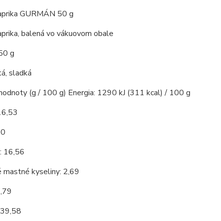
paprika GURMÁN 50 g
aprika, balená vo vákuovom obale
50 g
á, sladká
hodnoty (g / 100 g) Energia: 1290 kJ (311 kcal) / 100 g
16,53
10
: 16,56
 mastné kyseliny: 2,69
3,79
 39,58