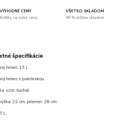
VÝHODNÉ CENY
VŠETKO SKLADOM
Kotlíky za nízke ceny
99 % držíme skladom
tné špecifikácie
ný hrniec 13 L
ý hrniec s pokrievkou.
la, vzor: kuchár.
výška: 22 cm, priemer: 28 cm.
3 L.