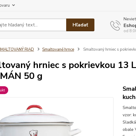
tovaru
Neviet
Hľadať
Esho
od 8:0
SMALTOVANÝ RIAD
Smaltované hrnce
Smaltovaný hrniec s pokriev
tovaný hrniec s pokrievkou 13 L
MÁN 50 g
Smal
ukt
kuch
Smalto
vzor: 
Sladká
obale 