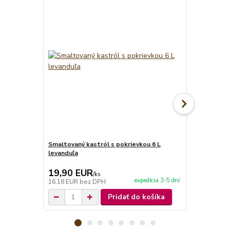
Smaltovaný kastról s pokrievkou 6 L
Smaltovaný k
levanduľa
levanduľa
19,90 EUR
18,90 E
/
ks
expedícia 3-5 dní
16,18 EUR
bez DPH
15,37 EUR
b
Pridať do košíka