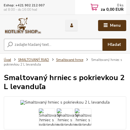
0
ks
Eshop: +421 902 212 007
za
0,00 EUR
od 8:00 - do 16:00 hod
Menu
Hľadať
Úvod
SMALTOVANÝ RIAD
Smaltované hrnce
Smaltovaný hrniec s
pokrievkou 2 L levanduľa
Smaltovaný hrniec s pokrievkou 2
L levanduľa