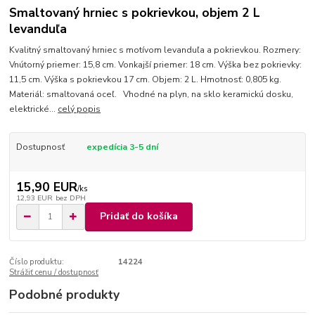
Smaltovaný hrniec s pokrievkou, objem 2 L
levanduľa
Kvalitný smaltovaný hrniec s motívom levanduľa a pokrievkou. Rozmery:
Vnútorný priemer: 15,8 cm. Vonkajší priemer: 18 cm. Výška bez pokrievky:
11,5 cm. Výška s pokrievkou 17 cm. Objem: 2 L. Hmotnosť: 0,805 kg.
Materiál: smaltovaná oceľ. Vhodné na plyn, na sklo keramickú dosku,
elektrické...
celý popis
Dostupnosť
expedícia 3-5 dní
15,90 EUR
/
ks
12,93 EUR
bez DPH
Pridať do košíka
Číslo produktu:
14224
Strážiť cenu / dostupnosť
Podobné produkty