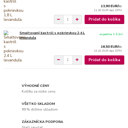
13,90 EUR
/
ks
11,30 EUR
bez DPH
Pridať do košíka
Smaltovaný kastról s pokrievkou 2,4 L
expedícia 3-5 dní
levanduľa
16,50 EUR
/
ks
13,41 EUR
bez DPH
Pridať do košíka
VÝHODNÉ CENY
Kotlíky za nízke ceny
VŠETKO SKLADOM
99 % držíme skladom
ZÁKAZNÍCKA PODPORA
Stačí zavolať