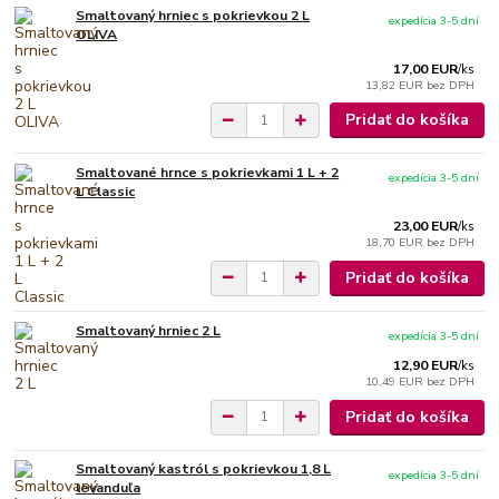
Smaltovaný hrniec s pokrievkou 2 L
expedícia 3-5 dní
OLIVA
17,00 EUR
/
ks
13,82 EUR
bez DPH
Pridať do košíka
Smaltované hrnce s pokrievkami 1 L + 2
expedícia 3-5 dní
L Classic
23,00 EUR
/
ks
18,70 EUR
bez DPH
Pridať do košíka
Smaltovaný hrniec 2 L
expedícia 3-5 dní
12,90 EUR
/
ks
10,49 EUR
bez DPH
Pridať do košíka
Smaltovaný kastról s pokrievkou 1,8 L
expedícia 3-5 dní
levanduľa