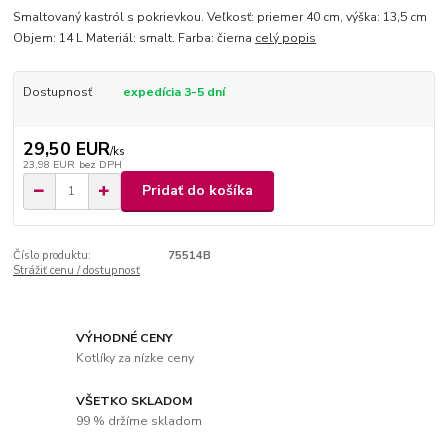
Smaltovaný kastról s pokrievkou. Veľkosť: priemer 40 cm, výška: 13,5 cm
Objem: 14 L Materiál: smalt. Farba: čierna
celý popis
Dostupnosť
expedícia 3-5 dní
29,50 EUR
/
ks
23,98 EUR
bez DPH
Pridať do košíka
Číslo produktu:
75514B
Strážiť cenu / dostupnosť
VÝHODNÉ CENY
Kotlíky za nízke ceny
VŠETKO SKLADOM
99 % držíme skladom