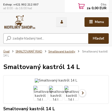
0
ks
Eshop: +421 902 212 007
za
0,00 EUR
od 8:00 - do 16:00 hod
Menu
Hľadať
Úvod
SMALTOVANÝ RIAD
Smaltované kastróly
Smaltovaný kastról
14 L
Smaltovaný kastról 14 L
Smaltovaný kastról 14 L