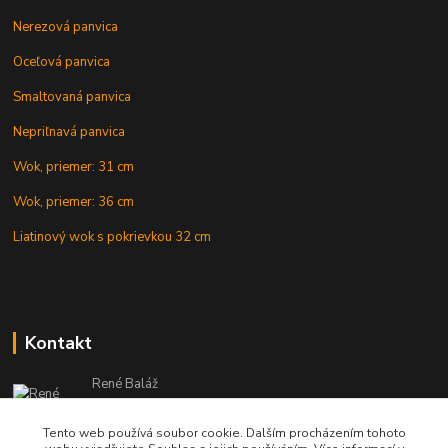
Nerezová panvica
Oceľová panvica
Smaltovaná panvica
Nepriľnavá panvica
Wok, priemer: 31 cm
Wok, priemer: 36 cm
Liatinový wok s pokrievkou 32 cm
Kontakt
René Baláž
Eshop: +421 902 212 007
od 8:00 - do 16:00 hod
Tento web používá soubor cookie. Dalším procházením tohoto