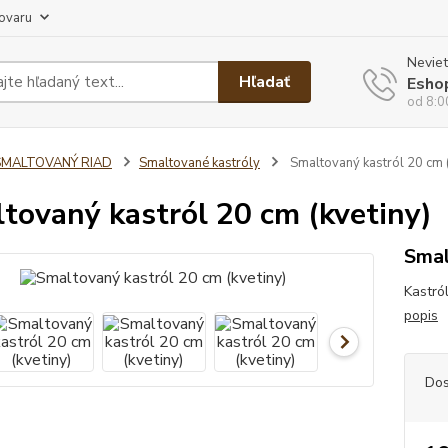
tovaru
Neviet
Hľadať
Esho
od 8:0
SMALTOVANÝ RIAD
Smaltované kastróly
Smaltovaný kastról 20 cm (
tovaný kastról 20 cm (kvetiny)
Smal
Kastról
popis
Dos