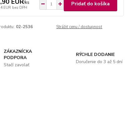
,90 EUR
/
ks
Pridať do košíka
74 EUR
bez DPH
roduktu:
02-2536
Strážiť cenu / dostupnosť
ZÁKAZNÍCKA
RÝCHLE DODANIE
PODPORA
Doručenie do 3 až 5 dní
Stačí zavolať