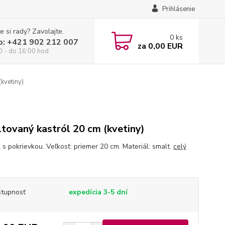
Prihlásenie
e si rady? Zavolajte.
0
ks
p: +421 902 212 007
za
0,00 EUR
0 - do 16:00 hod
kvetiny)
tovaný kastról 20 cm (kvetiny)
 s pokrievkou. Veľkosť: priemer 20 cm. Materiál: smalt.
celý
tupnosť
expedícia 3-5 dní