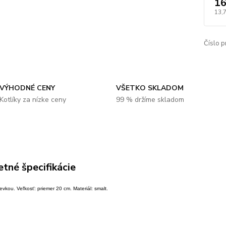
16
13,
Číslo p
VÝHODNÉ CENY
VŠETKO SKLADOM
Kotlíky za nízke ceny
99 % držíme skladom
tné špecifikácie
ievkou. Veľkosť: priemer 20 cm. Materiál: smalt.