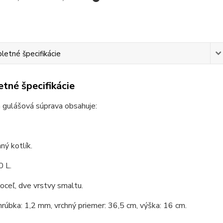
etné špecifikácie
tné špecifikácie
 gulášová súprava obsahuje:
ý kotlík.
0 L.
 oceľ, dve vrstvy smaltu.
hrúbka: 1,2 mm, vrchný priemer: 36,5 cm, výška: 16 cm.