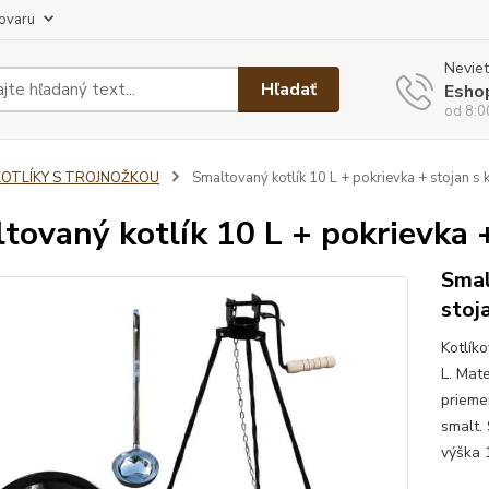
tovaru
Neviet
Hľadať
Esho
od 8:0
KOTLÍKY S TROJNOŽKOU
Smaltovaný kotlík 10 L + pokrievka + stojan s
tovaný kotlík 10 L + pokrievka 
Smal
stoj
Kotlík
L. Mate
prieme
smalt. 
výška 1