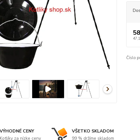
Dos
58
47,
Číslo p
VÝHODNÉ CENY
VŠETKO SKLADOM
Kotlíky za nízke ceny
99 % držíme skladom