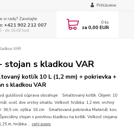
Prihlásenie
e si rady? Zavolajte.
0
ks
p: +421 902 212 007
za
0,00 EUR
0 - do 16:00 hod
 kladkou VAR
+ stojan s kladkou VAR
tovaný kotlík 10 L (1,2 mm) + pokrievka +
an s kladkou VAR
ová gulášová súprava obsahuje: Smaltovaný kotlík. Objem: 10
riál: oceľ, dve vrstvy smaltu. Veľkosť: hrúbka: 1,2 mm, vrchný
r: 36,5 cm, výška: 16 cm. Smaltovaná pokrievka Materiál: kov,
Špeciálny stojan s poistnou kladkou na kotlík. Veľkosť stojana:
,25 m, hrúbka ...
celý popis