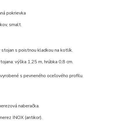
ná pokrievka
 kov, smalt.
 stojan s poistnou kladkou na kotlík.
tojana: výška 1,25 m, hrúbka 0,8 cm.
 vyrobené s pevneného oceľového profilu.
nerezová naberačka.
 nerez INOX (antikor).