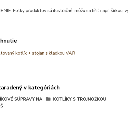
E: Fotky produktov sú ilustračné, môžu sa líšiť napr. šírkou, vý
ahnutie
ovaný kotlík + stojan s kladkou VAR
zaradený v kategóriách
ÍKOVÉ SÚPRAVY NA
KOTLÍKY S TROJNOŽKOU
Š