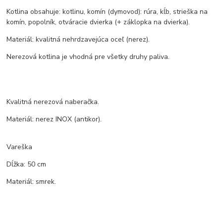
Kotlina obsahuje: kotlinu, komín (dymovod): rúra, kĺb, strieška na
komín, popolník, otváracie dvierka (+ záklopka na dvierka).
Materiál: kvalitná nehrdzavejúca oceľ (nerez).
Nerezová kotlina je vhodná pre všetky druhy paliva.
Kvalitná nerezová naberačka.
Materiál: nerez INOX (antikor).
Vareška
Dĺžka: 50 cm
Materiál: smrek.