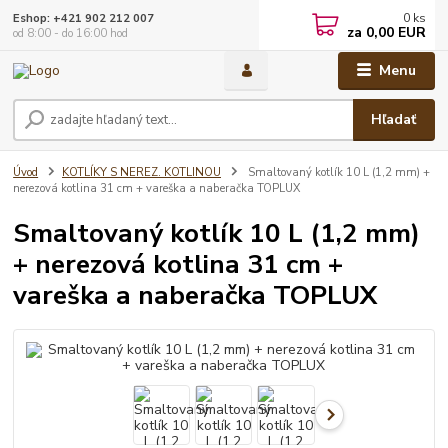
0
ks
Eshop: +421 902 212 007
za
0,00 EUR
od 8:00 - do 16:00 hod
Menu
Hľadať
Úvod
KOTLÍKY S NEREZ. KOTLINOU
Smaltovaný kotlík 10 L (1,2 mm) +
nerezová kotlina 31 cm + vareška a naberačka TOPLUX
Smaltovaný kotlík 10 L (1,2 mm)
+ nerezová kotlina 31 cm +
vareška a naberačka TOPLUX