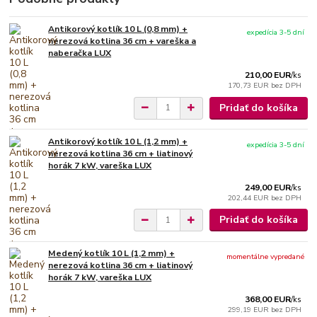
Antikorový kotlík 10 L (0,8 mm) +
expedícia 3-5 dní
nerezová kotlina 36 cm + vareška a
naberačka LUX
210,00 EUR
/
ks
170,73 EUR
bez DPH
Pridať do košíka
Antikorový kotlík 10 L (1,2 mm) +
expedícia 3-5 dní
nerezová kotlina 36 cm + liatinový
horák 7 kW, vareška LUX
249,00 EUR
/
ks
202,44 EUR
bez DPH
Pridať do košíka
Medený kotlík 10 L (1,2 mm) +
momentálne vypredané
nerezová kotlina 36 cm + liatinový
horák 7 kW, vareška LUX
368,00 EUR
/
ks
299,19 EUR
bez DPH