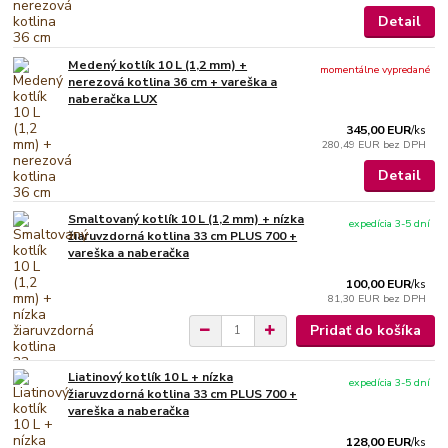
Detail
Medený kotlík 10 L (1,2 mm) +
momentálne vypredané
nerezová kotlina 36 cm + vareška a
naberačka LUX
345,00 EUR
/
ks
280,49 EUR
bez DPH
Detail
Smaltovaný kotlík 10 L (1,2 mm) + nízka
expedícia 3-5 dní
žiaruvzdorná kotlina 33 cm PLUS 700 +
vareška a naberačka
100,00 EUR
/
ks
81,30 EUR
bez DPH
Pridať do košíka
Liatinový kotlík 10 L + nízka
expedícia 3-5 dní
žiaruvzdorná kotlina 33 cm PLUS 700 +
vareška a naberačka
128,00 EUR
/
ks