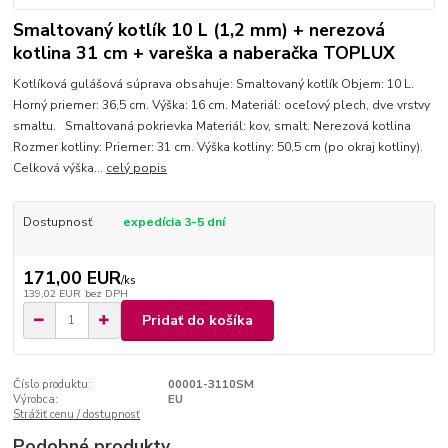
Smaltovaný kotlík 10 L (1,2 mm) + nerezová
kotlina 31 cm + vareška a naberačka TOPLUX
Kotlíková gulášová súprava obsahuje: Smaltovaný kotlík Objem: 10 L.
Horný priemer: 36,5 cm. Výška: 16 cm. Materiál: oceľový plech, dve vrstvy
smaltu. Smaltovaná pokrievka Materiál: kov, smalt. Nerezová kotlina
Rozmer kotliny: Priemer: 31 cm. Výška kotliny: 50,5 cm (po okraj kotliny).
Celková výška...
celý popis
Dostupnosť
expedícia 3-5 dní
171,00 EUR
/
ks
139,02 EUR
bez DPH
Pridať do košíka
Číslo produktu:
00001-3110SM
Výrobca:
EU
Strážiť cenu / dostupnosť
Podobné produkty