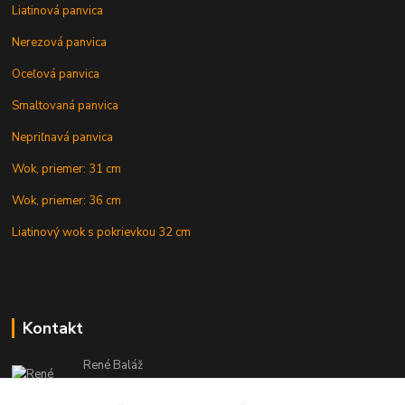
Liatinová panvica
Nerezová panvica
Oceľová panvica
Smaltovaná panvica
Nepriľnavá panvica
Wok, priemer: 31 cm
Wok, priemer: 36 cm
Liatinový wok s pokrievkou 32 cm
Kontakt
René Baláž
Eshop: +421 902 212 007
od 8:00 - do 16:00 hod