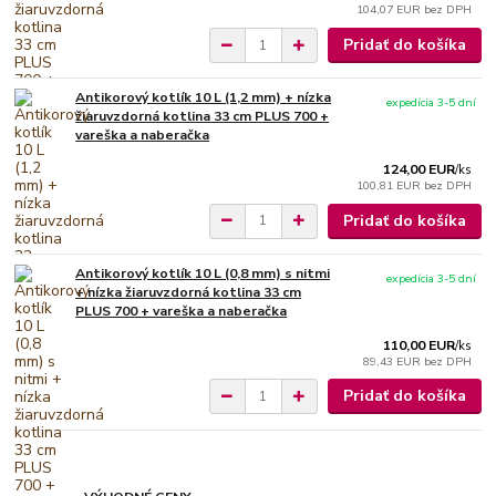
104,07 EUR
bez DPH
Pridať do košíka
Antikorový kotlík 10 L (1,2 mm) + nízka
expedícia 3-5 dní
žiaruvzdorná kotlina 33 cm PLUS 700 +
vareška a naberačka
124,00 EUR
/
ks
100,81 EUR
bez DPH
Pridať do košíka
Antikorový kotlík 10 L (0,8 mm) s nitmi
expedícia 3-5 dní
+ nízka žiaruvzdorná kotlina 33 cm
PLUS 700 + vareška a naberačka
110,00 EUR
/
ks
89,43 EUR
bez DPH
Pridať do košíka