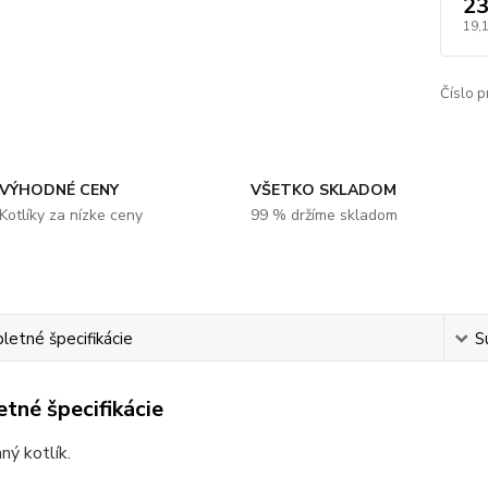
23
19,
Číslo p
VÝHODNÉ CENY
VŠETKO SKLADOM
Kotlíky za nízke ceny
99 % držíme skladom
etné špecifikácie
S
tné špecifikácie
ý kotlík.