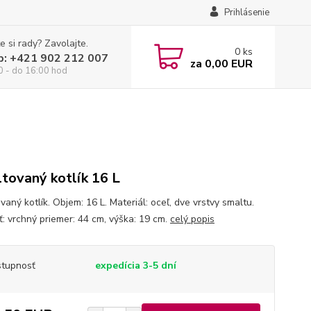
Prihlásenie
e si rady? Zavolajte.
0
ks
p: +421 902 212 007
za
0,00 EUR
0 - do 16:00 hod
tovaný kotlík 16 L
aný kotlík. Objem: 16 L. Materiál: oceľ, dve vrstvy smaltu.
ť: vrchný priemer: 44 cm, výška: 19 cm.
celý popis
tupnosť
expedícia 3-5 dní