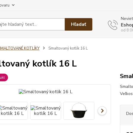
tovaru
Neviet
Hľadať
Esho
od 8:0
SMALTOVANÉ KOTLÍKY
Smaltovaný kotlík 16 L
tovaný kotlík 16 L
Smal
ukt
Smaltov
Veľkos
Dos