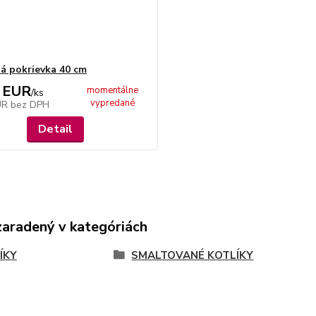
á pokrievka 40 cm
 EUR
momentálne
/
ks
vypredané
UR
bez DPH
Detail
zaradený v kategóriách
ÍKY
SMALTOVANÉ KOTLÍKY