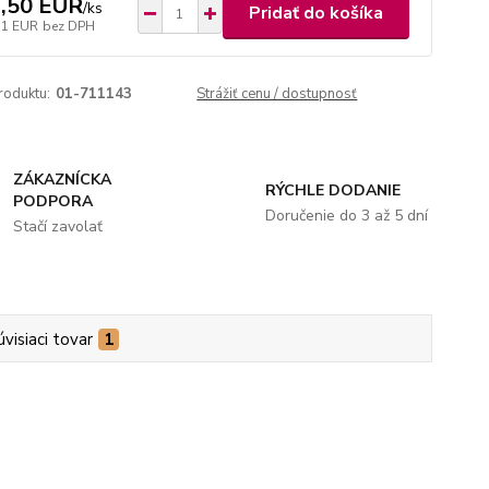
,50 EUR
/
ks
Pridať do košíka
11 EUR
bez DPH
roduktu:
01-711143
Strážiť cenu / dostupnosť
ZÁKAZNÍCKA
RÝCHLE DODANIE
PODPORA
Doručenie do 3 až 5 dní
Stačí zavolať
úvisiaci tovar
1