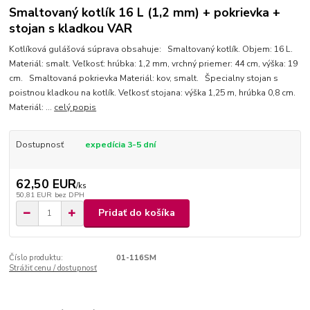
Smaltovaný kotlík 16 L (1,2 mm) + pokrievka +
stojan s kladkou VAR
Kotlíková gulášová súprava obsahuje: Smaltovaný kotlík. Objem: 16 L.
Materiál: smalt. Veľkosť: hrúbka: 1,2 mm, vrchný priemer: 44 cm, výška: 19
cm. Smaltovaná pokrievka Materiál: kov, smalt. Špecialny stojan s
poistnou kladkou na kotlík. Veľkosť stojana: výška 1,25 m, hrúbka 0,8 cm.
Materiál: ...
celý popis
Dostupnosť
expedícia 3-5 dní
62,50 EUR
/
ks
50,81 EUR
bez DPH
Pridať do košíka
Číslo produktu:
01-116SM
Strážiť cenu / dostupnosť