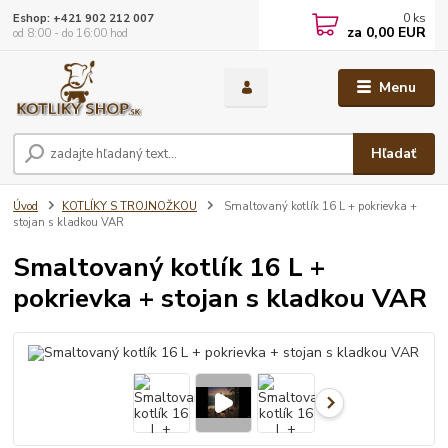
0
ks
Eshop: +421 902 212 007
za
0,00 EUR
od 8:00 - do 16:00 hod
Menu
Hľadať
Úvod
KOTLÍKY S TROJNOŽKOU
Smaltovaný kotlík 16 L + pokrievka +
stojan s kladkou VAR
Smaltovaný kotlík 16 L +
pokrievka + stojan s kladkou VAR