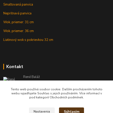
Smaltovaná panvica
Nepriľnavá panvica
Wok, priemer: 31 cm
Wok, priemer: 36 cm
Liatinový wok s pokrievkou 32 cm
Kontakt
René Baláž
Eshop: +421 902 212 007
od 8:00 - do 16:00 hod
Tento web používá soubor cookie. Dalším procházením tohoto
webu vyjadřujete Souhlas s jejich používáním. Více informací v
info@kotlikyshop.sk
pod kategorií Obchodních podmínek.
Súhlasím
Nastavenia