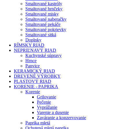
Smaltované kastróly
Smaltované hrnčeky
Smaltované misky
Smaltované naberačky
Smaltované pekáče
Smaltované pokrievky
Smaltované sitká
Doplnky
RÍMSKY RIAD
NEPRIĽNAVÝ RIAD
Kuchynské súpravy
Hrnce
Panvice
KERAMICKÝ RIAD
DREVENÉ VÝROBKY
PLASTOVÝ RIAD
KORENIE - PAPRIKA
Korenie
Grilovanie
Pečenie
Vyprážanie
Varenie a dusenie
Zaváranie a konzervovanie
Paprika mletá
Ochutená mletá paprika