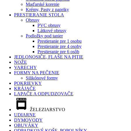
Maďarské korenie
Krémy, Pasty z papriky
PRESTIERANIE STOLA
Obrusy
PVC obrusy
Látkové obrusy
Podložky pod tanier
Prestieranie pre 1 osobu
Prestieranie pre 4 osoby
Prestieranie pre 6 osôb
JEDLONOSIČE, FLAŠE NA PITIE
NOŽE
VARECHY
FORMY NA PEČENIE
Silikónové formy
POKRIEVKY
KRÁJAČE
LAPAČE A ODPUDZOVAČE
ŽELEZIARSTVO
UDIARNE
DYMOVODY
OBUVÁKY
ODPADKOVÉ KOŠE, POPOLNÍKY