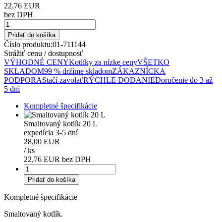
22,76 EUR
bez DPH
Pridať do košíka
Číslo produktu:
01-711144
Strážiť cenu / dostupnosť
VÝHODNÉ CENY
Kotlíky za nízke ceny
VŠETKO
SKLADOM
99 % držíme skladom
ZÁKAZNÍCKA
PODPORA
Stačí zavolať
RÝCHLE DODANIE
Doručenie do 3 až
5 dní
Kompletné špecifikácie
Smaltovaný kotlík 20 L
expedícia 3-5 dní
28,00 EUR
/
ks
22,76 EUR bez DPH
Pridať do košíka
Kompletné špecifikácie
Smaltovaný kotlík.