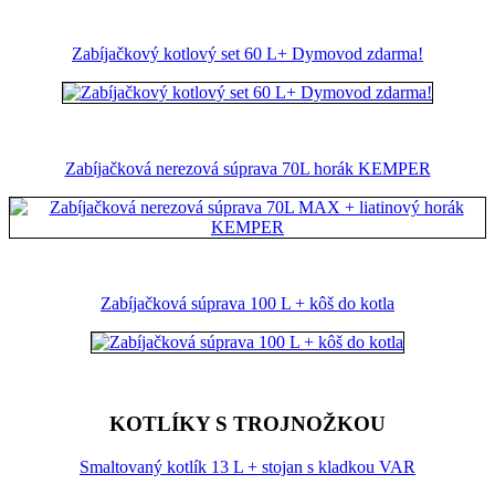
Zabíjačkový kotlový set 60 L+ Dymovod zdarma!
Zabíjačková nerezová súprava 70L horák KEMPER
Zabíjačková súprava 100 L + kôš do kotla
KOTLÍKY S TROJNOŽKOU
Smaltovaný kotlík 13 L + stojan s kladkou VAR