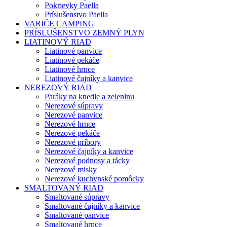
Pokrievky Paella
Príslušenstvo Paella
VARIČE CAMPING
PRÍSLUŠENSTVO ZEMNÝ PLYN
LIATINOVÝ RIAD
Liatinové panvice
Liatinové pekáče
Liatinové hrnce
Liatinové čajníky a kanvice
NEREZOVÝ RIAD
Paráky na knedle a zeleninu
Nerezové súpravy
Nerezové panvice
Nerezové hrnce
Nerezové pekáče
Nerezové príbory
Nerezové čajníky a kanvice
Nerezové podnosy a tácky
Nerezové misky
Nerezové kuchynské pomôcky
SMALTOVANÝ RIAD
Smaltované súpravy
Smaltované čajníky a kanvice
Smaltované panvice
Smaltované hrnce