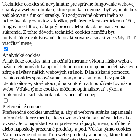
Technické cookies sú nevyhnutné pre správne fungovanie webovej
stránky a všetkých funkcií, ktoré ponúka a nemôžu byť vypnuté bez
zablokovania funkcií stránky. Sú zodpovedné okrem iného za
uchovávanie produktov v košíku, prihlásenie k zákazníckemu účtu,
fungovanie filtrov, nákupný proces alebo ukladanie nastavenia
súkromia. Z tohto dôvodu technické cookies nemôžu byť
individuálne deaktivované alebo aktivované a sú aktívne vždy.
čítať
viac
čítať menej
Analytické cookies
Analytické cookies nám umožňujú meranie výkonu nášho webu a
našich reklamných kampaní. Ich pomocou určujeme počet návštev a
zdroje návštev našich webových stránok. Dáta získané pomocou
týchto cookies spracovávame anonymne a súhrnne, bez použitia
identifikátorov, ktoré ukazujú na konkrétnych používateľov nášho
webu. Vďaka týmto cookies môžeme optimalizovať výkon a
funkčnosť našich stránok.
čítať viac
čítať menej
Preferenčné cookies
Preferenčné cookies umožňujú, aby si webová stránka zapamätala
informácie, ktoré menia, ako sa webová stránka správa alebo ako
vyzerá. Je to napríklad Vami preferovaný jazyk, mena, obľúbené
alebo naposledy prezerané produkty a pod. Vďaka týmto cookies
Vám môžeme odporučiť na webe produkty a ponuky, ktoré budú