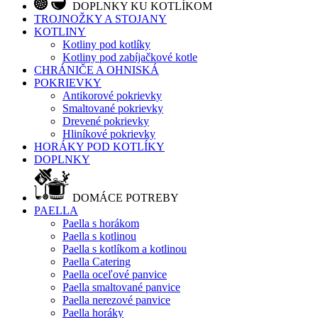
DOPLNKY KU KOTLÍKOM
TROJNOŽKY A STOJANY
KOTLINY
Kotliny pod kotlíky
Kotliny pod zabíjačkové kotle
CHRÁNIČE A OHNISKÁ
POKRIEVKY
Antikorové pokrievky
Smaltované pokrievky
Drevené pokrievky
Hliníkové pokrievky
HORÁKY POD KOTLÍKY
DOPLNKY
DOMÁCE POTREBY
PAELLA
Paella s horákom
Paella s kotlinou
Paella s kotlíkom a kotlinou
Paella Catering
Paella oceľové panvice
Paella smaltované panvice
Paella nerezové panvice
Paella horáky