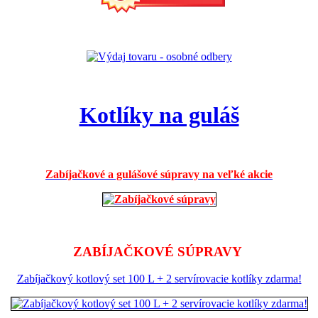
Kotlíky na guláš
Zabíjačkové a gulášové súpravy na veľké akcie
ZABÍJAČKOVÉ SÚPRAVY
Zabíjačkový kotlový set 100 L + 2 servírovacie kotlíky zdarma!