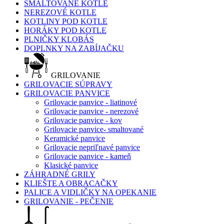
SMALTOVANÉ KOTLE
NEREZOVÉ KOTLE
KOTLINY POD KOTLE
HORÁKY POD KOTLE
PLNIČKY KLOBÁS
DOPLNKY NA ZABÍJAČKU
GRILOVANIE
GRILOVACIE SÚPRAVY
GRILOVACIE PANVICE
Grilovacie panvice - liatinové
Grilovacie panvice - nerezové
Grilovacie panvice - kov
Grilovacie panvice- smaltované
Keramické panvice
Grilovacie nepriľnavé panvice
Grilovacie panvice - kameň
Klasické panvice
ZÁHRADNÉ GRILY
KLIEŠTE A OBRACAČKY
PALICE A VIDLIČKY NA OPEKANIE
GRILOVANIE - PEČENIE