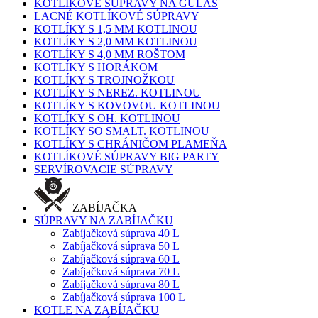
KOTLÍKOVÉ SÚPRAVY NA GULÁŠ
LACNÉ KOTLÍKOVÉ SÚPRAVY
KOTLÍKY S 1,5 MM KOTLINOU
KOTLÍKY S 2,0 MM KOTLINOU
KOTLÍKY S 4,0 MM ROŠTOM
KOTLÍKY S HORÁKOM
KOTLÍKY S TROJNOŽKOU
KOTLÍKY S NEREZ. KOTLINOU
KOTLÍKY S KOVOVOU KOTLINOU
KOTLÍKY S OH. KOTLINOU
KOTLÍKY SO SMALT. KOTLINOU
KOTLÍKY S CHRÁNIČOM PLAMEŇA
KOTLÍKOVÉ SÚPRAVY BIG PARTY
SERVÍROVACIE SÚPRAVY
ZABÍJAČKA
SÚPRAVY NA ZABÍJAČKU
Zabíjačková súprava 40 L
Zabíjačková súprava 50 L
Zabíjačková súprava 60 L
Zabíjačková súprava 70 L
Zabíjačková súprava 80 L
Zabíjačková súprava 100 L
KOTLE NA ZABÍJAČKU