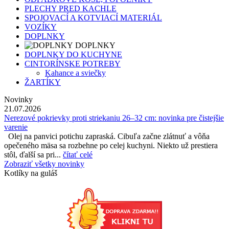
PLECHY PRED KACHLE
SPOJOVACÍ A KOTVIACÍ MATERIÁL
VOZÍKY
DOPLNKY
DOPLNKY
DOPLNKY DO KUCHYNE
CINTORÍNSKE POTREBY
Kahance a sviečky
ŽARTÍKY
Novinky
21.07.2026
Nerezové pokrievky proti striekaniu 26–32 cm: novinka pre čistejšie
varenie
Olej na panvici potichu zapraská. Cibuľa začne zlátnuť a vôňa
opečeného mäsa sa rozbehne po celej kuchyni. Niekto už prestiera
stôl, ďalší sa pri...
čítať celé
Zobraziť všetky novinky
Kotlíky na guláš