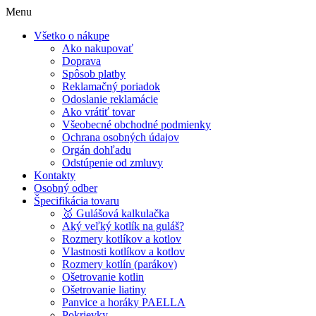
Menu
Všetko o nákupe
Ako nakupovať
Doprava
Spôsob platby
Reklamačný poriadok
Odoslanie reklamácie
Ako vrátiť tovar
Všeobecné obchodné podmienky
Ochrana osobných údajov
Orgán dohľadu
Odstúpenie od zmluvy
Kontakty
Osobný odber
Špecifikácia tovaru
🥇 Gulášová kalkulačka
Aký veľký kotlík na guláš?
Rozmery kotlíkov a kotlov
Vlastnosti kotlíkov a kotlov
Rozmery kotlín (parákov)
Ošetrovanie kotlin
Ošetrovanie liatiny
Panvice a horáky PAELLA
Pokrievky