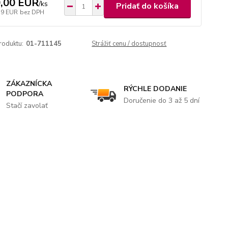
,00 EUR
/
ks
Pridať do košíka
39 EUR
bez DPH
roduktu:
01-711145
Strážiť cenu / dostupnosť
ZÁKAZNÍCKA
RÝCHLE DODANIE
PODPORA
Doručenie do 3 až 5 dní
Stačí zavolať