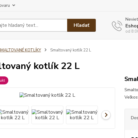
tovaru
Neviet
Hľadať
Esho
od 8:0
SMALTOVANÉ KOTLÍKY
Smaltovaný kotlík 22 L
tovaný kotlík 22 L
Smal
ukt
Smaltov
Veľkos
Dos