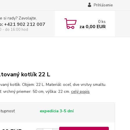
Prihlásenie
e si rady? Zavolajte.
0
ks
p: +421 902 212 007
za
0,00 EUR
0 - do 16:00 hod
tovaný kotlík 22 L
aný kotlík. Objem: 22 L. Materiál: oceľ, dve vrstvy smaltu.
ť: vrchný priemer: 50 cm, výška: 22 cm.
celý popis
tupnosť
expedícia 3-5 dní