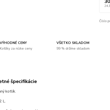
30
24,
Číslo p
VÝHODNÉ CENY
VŠETKO SKLADOM
Kotlíky za nízke ceny
99 % držíme skladom
tné špecifikácie
ý kotlík.
2 L.