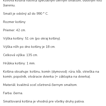
Kovová kotlina natretá špeciálnym čiernym smaltom, odolným voči
žiareniu.
Smalt je odolný až do 990 ° C.
Rozmer kotliny:
Priemer: 42 cm.
Výška kotliny: 51 cm (po okraj kotliny).
Výška nôh po dno kotliny je 18 cm.
Celková výška: 135 cm.
Hrúbka kotliny: 1 mm.
Kotlina obsahuje: kotlinu, komín (dymovod): rúra, kĺb, strieška na
komín, popolník, otváracie dvierka (+ záklopka na dvierka).
Materiál: kvalitná oceľ ošetrená čiernym smaltom.
Farba: čierna.
Smaltovaná kotlina je vhodná pre všetky druhy paliva.