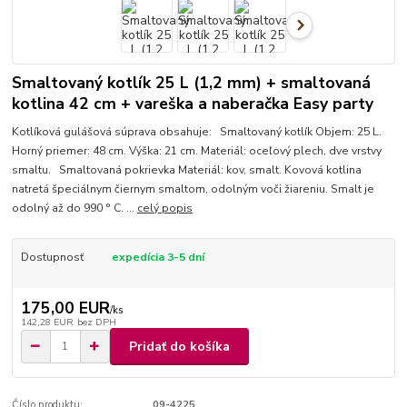
Smaltovaný kotlík 25 L (1,2 mm) + smaltovaná
kotlina 42 cm + vareška a naberačka Easy party
Kotlíková gulášová súprava obsahuje: Smaltovaný kotlík Objem: 25 L.
Horný priemer: 48 cm. Výška: 21 cm. Materiál: oceľový plech, dve vrstvy
smaltu. Smaltovaná pokrievka Materiál: kov, smalt. Kovová kotlina
natretá špeciálnym čiernym smaltom, odolným voči žiareniu. Smalt je
odolný až do 990 ° C. ...
celý popis
Dostupnosť
expedícia 3-5 dní
175,00 EUR
/
ks
142,28 EUR
bez DPH
Pridať do košíka
Číslo produktu:
09-4225