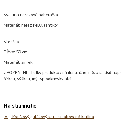
Kvalitná nerezová naberačka.
Materiál: nerez INOX (antikor).
Vareška
Dĺžka: 50 cm
Materiál: smrek.
UPOZRNENIE: Fotky produktov sú ilustračné, môžu sa líšiť napr.
šírkou, výškou, iný typ pokrievky atď.
Na stiahnutie
Kotlíkový gulášový set - smaltovaná kotlina