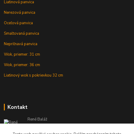
Liatinová panvica
Nerezová panvica
Oceľová panvica
Smaltovaná panvica
Nepriľnavá panvica
Wok, priemer: 31 cm
Wok, priemer: 36 cm
Liatinový wok s pokrievkou 32 cm
Kontakt
René Baláž
Eshop: +421 902 212 007
od 8:00 - do 16:00 hod