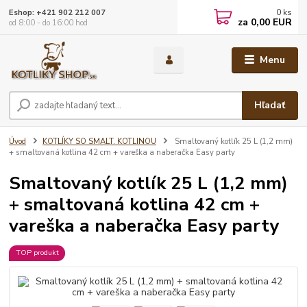
0
ks
Eshop: +421 902 212 007
za
0,00 EUR
od 8:00 - do 16:00 hod
Menu
Hľadať
Úvod
KOTLÍKY SO SMALT. KOTLINOU
Smaltovaný kotlík 25 L (1,2 mm)
+ smaltovaná kotlina 42 cm + vareška a naberačka Easy party
Smaltovaný kotlík 25 L (1,2 mm)
+ smaltovaná kotlina 42 cm +
vareška a naberačka Easy party
TOP produkt