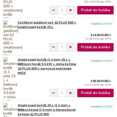
109,76 EUR
bez DPH
Pridať do košíka
Kotlíkový gulášový set 42 PLUS 600 +
expedícia 3-5 dní
smaltovaný kotlík 25 L
114,00 EUR
/
ks
92,68 EUR
bez DPH
Pridať do košíka
Smaltovaný kotlík (1,2 mm) 25 L +
expedícia 3-5 dní
liatinový horák 5,5 kW + nízka kotlina
42 PLUS 600 + nerezová pokrievka
INOX
139,00 EUR
/
ks
113,01 EUR
bez DPH
Pridať do košíka
Smaltovaný kotlík 25 L (1,2 mm) +
expedícia 3-5 dní
hrubostenná (1,5 mm) a žiaruvzdorná
kotlina 42 PLUS 600