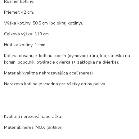
Rozmer kotliny:
Priemer: 42 cm.
Výška kotliny: 50,5 cm (po okraj kotliny).
Celková výška: 119 cm.
Hrúbka kotliny: 1 mm.
Kotlina obsahuje: kotlinu, komín (dymovod): rúra, kĺb, strieška na
komín, popolník, otváracie dvierka (+ záklopka na dvierka).
Materiál: kvalitná nehrdzavejúca oceľ (nerez).
Nerezová kotlina je vhodná pre všetky druhy paliva.
Kvalitná nerezová naberačka.
Materiál: nerez INOX (antikor).