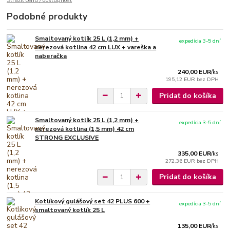
Strážiť cenu / dostupnosť
Podobné produkty
Smaltovaný kotlík 25 L (1,2 mm) +
expedícia 3-5 dní
nerezová kotlina 42 cm LUX + vareška a
naberačka
240,00 EUR
/
ks
195,12 EUR
bez DPH
Pridať do košíka
Smaltovaný kotlík 25 L (1,2 mm) +
expedícia 3-5 dní
nerezová kotlina (1,5 mm) 42 cm
STRONG EXCLUSIVE
335,00 EUR
/
ks
272,36 EUR
bez DPH
Pridať do košíka
Kotlíkový gulášový set 42 PLUS 600 +
expedícia 3-5 dní
smaltovaný kotlík 25 L
135,00 EUR
/
ks