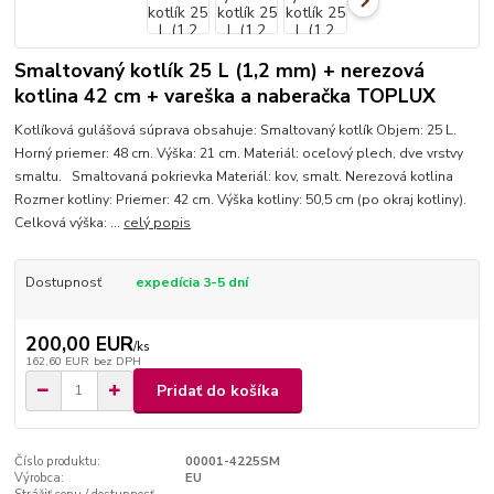
Smaltovaný kotlík 25 L (1,2 mm) + nerezová
kotlina 42 cm + vareška a naberačka TOPLUX
Kotlíková gulášová súprava obsahuje: Smaltovaný kotlík Objem: 25 L.
Horný priemer: 48 cm. Výška: 21 cm. Materiál: oceľový plech, dve vrstvy
smaltu. Smaltovaná pokrievka Materiál: kov, smalt. Nerezová kotlina
Rozmer kotliny: Priemer: 42 cm. Výška kotliny: 50,5 cm (po okraj kotliny).
Celková výška: ...
celý popis
Dostupnosť
expedícia 3-5 dní
200,00 EUR
/
ks
162,60 EUR
bez DPH
Pridať do košíka
Číslo produktu:
00001-4225SM
Výrobca:
EU