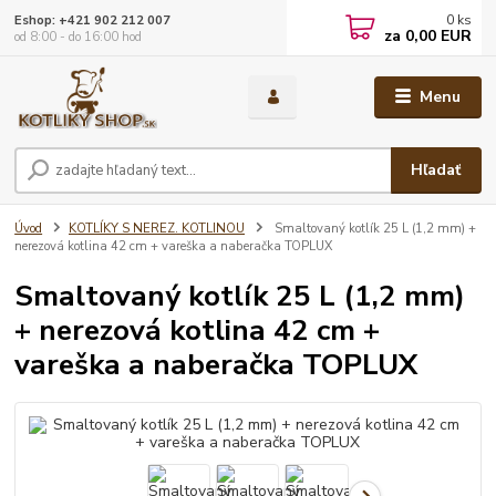
0
ks
Eshop: +421 902 212 007
za
0,00 EUR
od 8:00 - do 16:00 hod
Menu
Hľadať
Úvod
KOTLÍKY S NEREZ. KOTLINOU
Smaltovaný kotlík 25 L (1,2 mm) +
nerezová kotlina 42 cm + vareška a naberačka TOPLUX
Smaltovaný kotlík 25 L (1,2 mm)
+ nerezová kotlina 42 cm +
vareška a naberačka TOPLUX