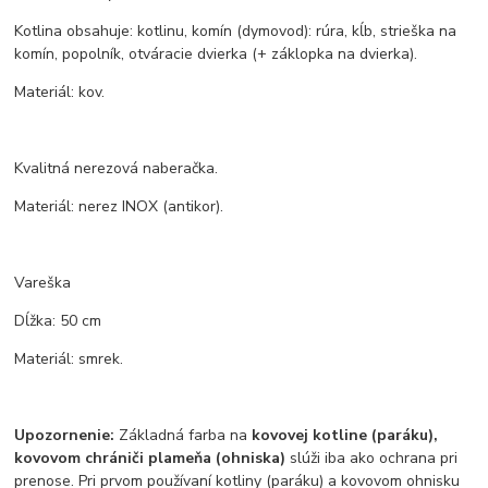
Kotlina obsahuje: kotlinu, komín (dymovod): rúra, kĺb, strieška na
komín, popolník, otváracie dvierka (+ záklopka na dvierka).
Materiál: kov.
Kvalitná nerezová naberačka.
Materiál: nerez INOX (antikor).
Vareška
Dĺžka: 50 cm
Materiál: smrek.
Upozornenie:
Základná farba na
kovovej kotline (paráku),
kovovom chrániči plameňa (ohniska)
slúži iba ako ochrana pri
prenose. Pri prvom používaní kotliny (paráku) a kovovom ohnisku