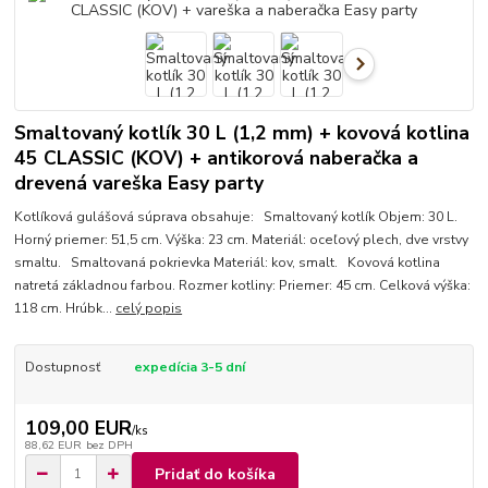
Smaltovaný kotlík 30 L (1,2 mm) + kovová kotlina
45 CLASSIC (KOV) + antikorová naberačka a
drevená vareška Easy party
Kotlíková gulášová súprava obsahuje: Smaltovaný kotlík Objem: 30 L.
Horný priemer: 51,5 cm. Výška: 23 cm. Materiál: oceľový plech, dve vrstvy
smaltu. Smaltovaná pokrievka Materiál: kov, smalt. Kovová kotlina
natretá základnou farbou. Rozmer kotliny: Priemer: 45 cm. Celková výška:
118 cm. Hrúbk...
celý popis
Dostupnosť
expedícia 3-5 dní
109,00 EUR
/
ks
88,62 EUR
bez DPH
Pridať do košíka