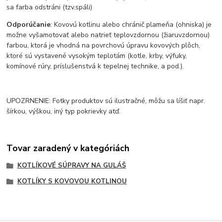
sa farba odstráni (tzv.spáli)
Odporúčanie
: Kovovú kotlinu alebo chránič plameňa (ohniska) je
možne vyšamotovať alebo natrieť teplovzdornou (žiaruvzdornou)
farbou, ktorá je vhodná na povrchovú úpravu kovových plôch,
ktoré sú vystavené vysokým teplotám (kotle, krby, výfuky,
komínové rúry, príslušenstvá k tepelnej technike, a pod.).
UPOZRNENIE: Fotky produktov sú ilustračné, môžu sa líšiť napr.
šírkou, výškou, iný typ pokrievky atď.
Tovar zaradený v kategóriách
KOTLÍKOVÉ SÚPRAVY NA GULÁŠ
KOTLÍKY S KOVOVOU KOTLINOU