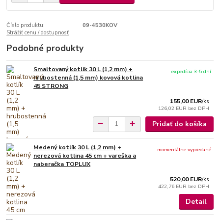
Číslo produktu:
09-4530KOV
Strážiť cenu / dostupnosť
Podobné produkty
Smaltovaný kotlík 30 L (1,2 mm) +
expedícia 3-5 dní
hrubostenná (1,5 mm) kovová kotlina
45 STRONG
155,00 EUR
/
ks
126,02 EUR
bez DPH
Pridať do košíka
Medený kotlík 30 L (1,2 mm) +
momentálne vypredané
nerezová kotlina 45 cm + vareška a
naberačka TOPLUX
520,00 EUR
/
ks
422,76 EUR
bez DPH
Detail