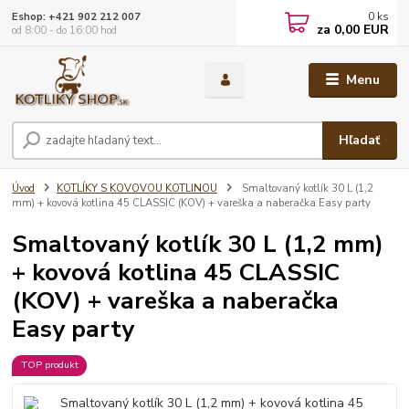
0
ks
Eshop: +421 902 212 007
za
0,00 EUR
od 8:00 - do 16:00 hod
Menu
Hľadať
Úvod
KOTLÍKY S KOVOVOU KOTLINOU
Smaltovaný kotlík 30 L (1,2
mm) + kovová kotlina 45 CLASSIC (KOV) + vareška a naberačka Easy party
Smaltovaný kotlík 30 L (1,2 mm)
+ kovová kotlina 45 CLASSIC
(KOV) + vareška a naberačka
Easy party
TOP produkt