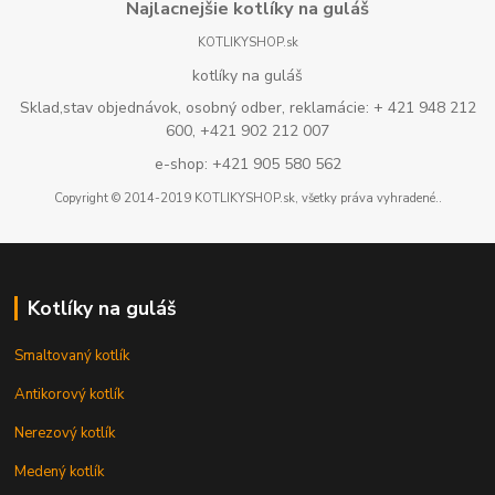
Najlacnejšie kotlíky na guláš
KOTLIKYSHOP.sk
kotlíky na guláš
Sklad,stav objednávok, osobný odber, reklamácie: + 421 948 212
600, +421 902 212 007
e-shop: +421 905 580 562
Copyright © 2014-2019 KOTLIKYSHOP.sk, všetky práva vyhradené..
Kotlíky na guláš
Smaltovaný kotlík
Antikorový kotlík
Nerezový kotlík
Medený kotlík