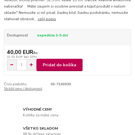
Veľkosť: vrchný priemer: 51,5 cm, výška: 23 cm. Darček: kvalitná antikórová
naberačka! Máte zaujem si osobne prevziať a kúpiť produkt v našom
sklade? Nemusíte si nič písať, žiadny kód, žiadnu podstránku, nemusíte
sťahovať obrázok...
celý popis
Dostupnosť
expedícia 3-5 dní
40,00 EUR
/
ks
32,52 EUR
bez DPH
Pridať do košíka
Číslo produktu:
05-7100930
Strážiť cenu / dostupnosť
VÝHODNÉ CENY
Kotlíky za nízke ceny
VŠETKO SKLADOM
99 % držíme skladom