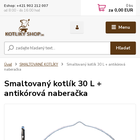
0
ks
Eshop: +421 902 212 007
za
0,00 EUR
od 8:00 - do 16:00 hod
Menu
Hľadať
Úvod
SMALTOVANÉ KOTLÍKY
Smaltovaný kotlík 30 L + antikórová
naberačka
Smaltovaný kotlík 30 L +
antikórová naberačka