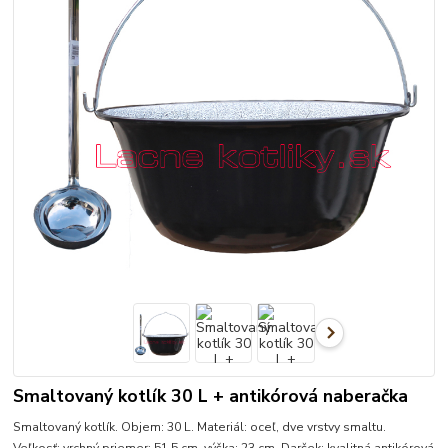
Smaltovaný kotlík 30 L + antikórová naberačka
Smaltovaný kotlík. Objem: 30 L. Materiál: oceľ, dve vrstvy smaltu.