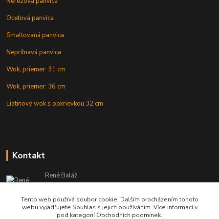
Nerezová panvica
Oceľová panvica
Smaltovaná panvica
Nepriľnavá panvica
Wok, priemer: 31 cm
Wok, priemer: 36 cm
Liatinový wok s pokrievkou 32 cm
Kontakt
René Baláž
Eshop: +421 902 212 007
od 8:00 - do 16:00 hod
Tento web používá soubor cookie. Dalším procházením tohoto
webu vyjadřujete Souhlas s jejich používáním. Více informací v
info@kotlikyshop.sk
pod kategorií Obchodních podmínek.