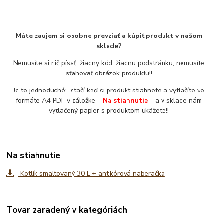
Máte zaujem si osobne prevziať a kúpiť produkt v našom
sklade?
Nemusíte si nič písať, žiadny kód, žiadnu podstránku, nemusíte
sťahovať obrázok produktu!!
Je to jednoduché: stačí keď si produkt stiahnete a vytlačíte vo
formáte A4 PDF v záložke –
Na stiahnutie
– a v sklade nám
vytlačený papier s produktom ukážete!!
Na stiahnutie
Kotlík smaltovaný 30 L + antikórová naberačka
Tovar zaradený v kategóriách