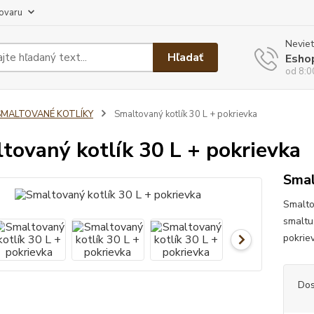
tovaru
Neviet
Hľadať
Esho
od 8:0
SMALTOVANÉ KOTLÍKY
Smaltovaný kotlík 30 L + pokrievka
tovaný kotlík 30 L + pokrievka
Smal
Smaltov
smaltu
pokriev
Dos