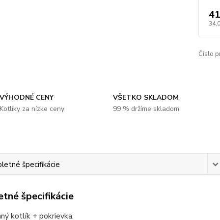
41
34,
Číslo p
VÝHODNÉ CENY
VŠETKO SKLADOM
Kotlíky za nízke ceny
99 % držíme skladom
etné špecifikácie
tné špecifikácie
ý kotlík + pokrievka.