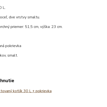
0 L.
 oceľ, dve vrstvy smaltu.
vrchný priemer: 51,5 cm, výška: 23 cm.
ná pokrievka
 kov, smalt.
ahnutie
ovaný kotlík 30 L + pokrievka