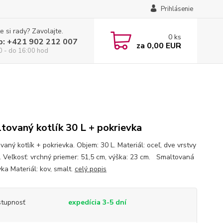
Prihlásenie
e si rady? Zavolajte.
0
ks
p: +421 902 212 007
za
0,00 EUR
0 - do 16:00 hod
tovaný kotlík 30 L + pokrievka
aný kotlík + pokrievka. Objem: 30 L. Materiál: oceľ, dve vrstvy
. Veľkosť: vrchný priemer: 51,5 cm, výška: 23 cm. Smaltovaná
ka Materiál: kov, smalt.
celý popis
tupnosť
expedícia 3-5 dní