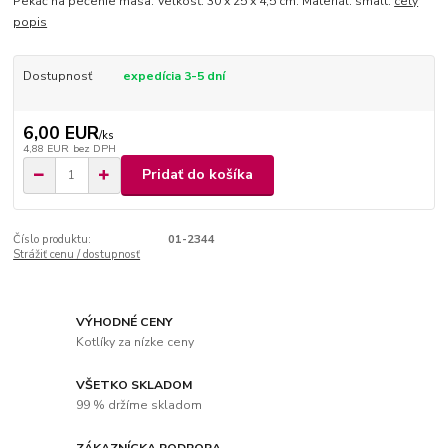
Pekáč na pečenie mäsa. Veľkosť: 30 x 25 x 4,5 cm. Materiál: smalt.
celý
popis
Dostupnosť
expedícia 3-5 dní
6,00 EUR
/
ks
4,88 EUR
bez DPH
Pridať do košíka
Číslo produktu:
01-2344
Strážiť cenu / dostupnosť
VÝHODNÉ CENY
Kotlíky za nízke ceny
VŠETKO SKLADOM
99 % držíme skladom
ZÁKAZNÍCKA PODPORA