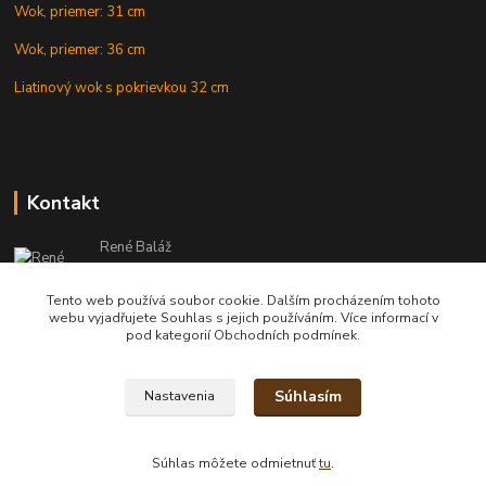
Wok, priemer: 31 cm
Wok, priemer: 36 cm
Liatinový wok s pokrievkou 32 cm
Kontakt
René Baláž
Eshop: +421 902 212 007
od 8:00 - do 16:00 hod
Tento web používá soubor cookie. Dalším procházením tohoto
webu vyjadřujete Souhlas s jejich používáním. Více informací v
info@kotlikyshop.sk
pod kategorií Obchodních podmínek.
Súhlasím
Nastavenia
Copyright © 2014-2030 KOTLIKYSHOP.sk, všetky práva vyhradené
Súhlas môžete odmietnuť
tu
.
Vytvorené na
Eshop-rychlo.sk