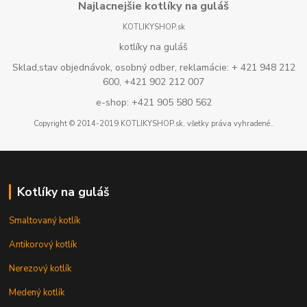
Najlacnejšie kotlíky na guláš
KOTLIKYSHOP.sk
kotlíky na guláš
Sklad,stav objednávok, osobný odber, reklamácie: + 421 948 212
600, +421 902 212 007
e-shop: +421 905 580 562
Copyright © 2014-2019 KOTLIKYSHOP.sk, všetky práva vyhradené..
Kotlíky na guláš
Smaltovaný kotlík
Antikorový kotlík
Nerezový kotlík
Medený kotlík