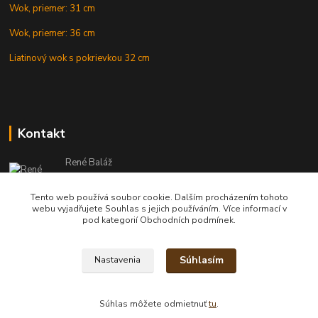
Wok, priemer: 31 cm
Wok, priemer: 36 cm
Liatinový wok s pokrievkou 32 cm
Kontakt
René Baláž
Eshop: +421 902 212 007
od 8:00 - do 16:00 hod
Tento web používá soubor cookie. Dalším procházením tohoto
webu vyjadřujete Souhlas s jejich používáním. Více informací v
info@kotlikyshop.sk
pod kategorií Obchodních podmínek.
Súhlasím
Nastavenia
Copyright © 2014-2030 KOTLIKYSHOP.sk, všetky práva vyhradené
Súhlas môžete odmietnuť
tu
.
Vytvorené na
Eshop-rychlo.sk