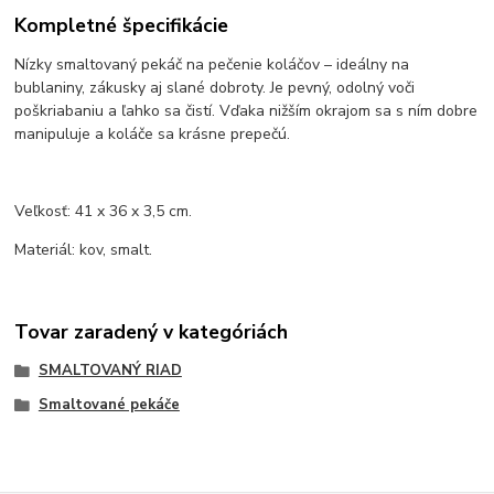
Kompletné špecifikácie
N
ízky smaltovaný peká
č na pečenie kol
á
čov
– ide
álny na
bublaniny, zákusky aj slané dobroty. Je pevný, odolný vo
či
poškriabaniu a ľahko sa čist
í. V
ďaka nižš
ím okrajom sa s ním dobre
manipuluje a kolá
če sa kr
ásne prepe
č
ú.
Ve
ľkosť: 41 x 36 x 3,5 cm.
Materi
ál: kov, smalt.
Tovar zaradený v kategóriách
SMALTOVANÝ RIAD
Smaltované pekáče