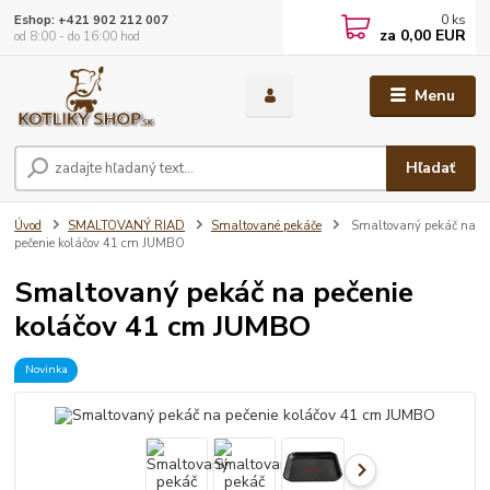
0
ks
Eshop: +421 902 212 007
za
0,00 EUR
od 8:00 - do 16:00 hod
Menu
Hľadať
Úvod
SMALTOVANÝ RIAD
Smaltované pekáče
Smaltovaný pekáč na
pečenie koláčov 41 cm JUMBO
Smaltovaný pekáč na pečenie
koláčov 41 cm JUMBO
Novinka