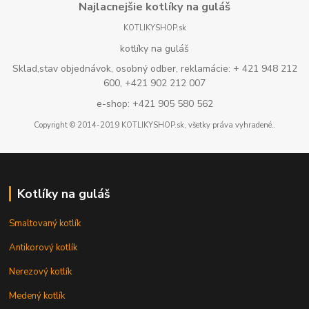
Najlacnejšie kotlíky na guláš
KOTLIKYSHOP.sk
kotlíky na guláš
Sklad,stav objednávok, osobný odber, reklamácie: + 421 948 212
600, +421 902 212 007
e-shop: +421 905 580 562
Copyright © 2014-2019 KOTLIKYSHOP.sk, všetky práva vyhradené..
Kotlíky na guláš
Smaltovaný kotlík
Antikorový kotlík
Nerezový kotlík
Medený kotlík