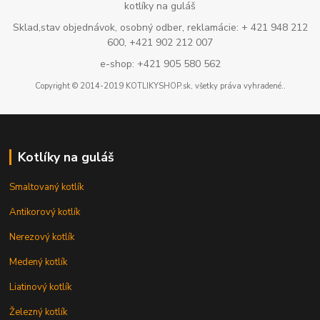
kotlíky na guláš
Sklad,stav objednávok, osobný odber, reklamácie: + 421 948 212
600, +421 902 212 007
e-shop: +421 905 580 562
Copyright © 2014-2019 KOTLIKYSHOP.sk, všetky práva vyhradené..
Kotlíky na guláš
Smaltovaný kotlík
Antikorový kotlík
Nerezový kotlík
Medený kotlík
Liatinový kotlík
Železný kotlík