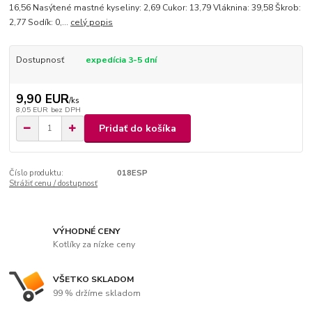
16,56 Nasýtené mastné kyseliny: 2,69 Cukor: 13,79 Vláknina: 39,58 Škrob:
2,77 Sodík: 0,...
celý popis
Dostupnosť
expedícia 3-5 dní
9,90 EUR
/
ks
8,05 EUR
bez DPH
Pridať do košíka
Číslo produktu:
018ESP
Strážiť cenu / dostupnosť
VÝHODNÉ CENY
Kotlíky za nízke ceny
VŠETKO SKLADOM
99 % držíme skladom