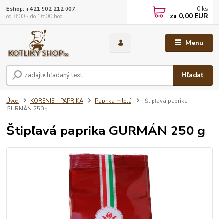
0
ks
Eshop: +421 902 212 007
za
0,00 EUR
od 8:00 - do 16:00 hod
Menu
Hľadať
Úvod
KORENIE - PAPRIKA
Paprika mletá
Štipľavá paprika
GURMÁN 250 g
Štipľavá paprika GURMÁN 250 g