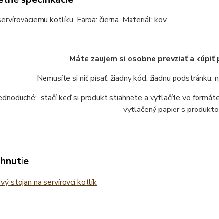
ervírovaciemu kotlíku. Farba: čierna. Materiál: kov.
Máte zaujem si osobne prevziať a kúpiť
Nemusíte si nič písať, žiadny kód, žiadnu podstránku,
jednoduché: stačí keď si produkt stiahnete a vytlačíte vo form
vytlačený papier s produkto
ahnutie
ý stojan na servírovcí kotlík