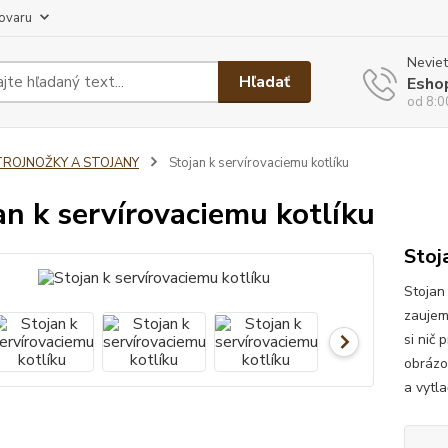
tovaru
Neviet
Hľadať
Esho
od 8:0
TROJNOŽKY A STOJANY
Stojan k servírovaciemu kotlíku
an k servírovaciemu kotlíku
Stoj
Stojan 
zaujem
si nič 
obrázo
a vytla