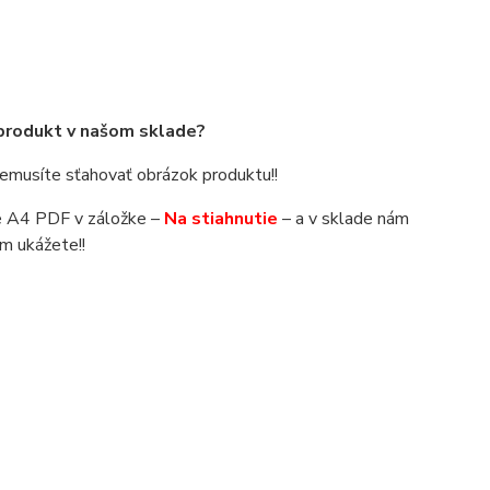
 produkt v našom sklade?
 nemusíte sťahovať obrázok produktu!!
áte A4 PDF v záložke –
Na stiahnutie
– a v sklade nám
m ukážete!!