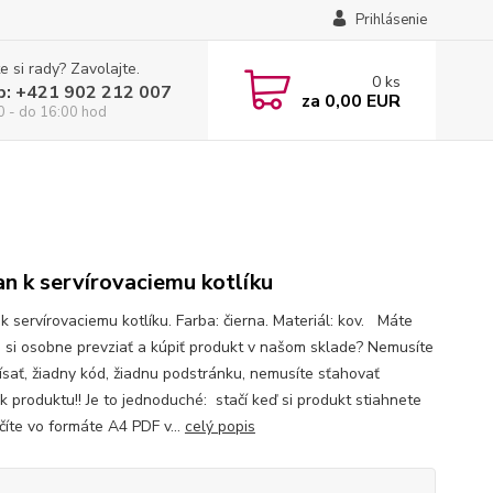
Prihlásenie
e si rady? Zavolajte.
0
ks
p: +421 902 212 007
za
0,00 EUR
0 - do 16:00 hod
an k servírovaciemu kotlíku
k servírovaciemu kotlíku. Farba: čierna. Materiál: kov. Máte
 si osobne prevziať a kúpiť produkt v našom sklade? Nemusíte
písať, žiadny kód, žiadnu podstránku, nemusíte sťahovať
k produktu!! Je to jednoduché: stačí keď si produkt stiahnete
číte vo formáte A4 PDF v...
celý popis