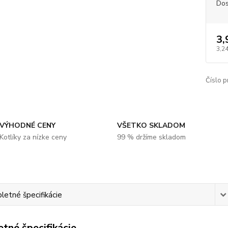
Dos
3,
3,2
Číslo p
VÝHODNÉ CENY
VŠETKO SKLADOM
Kotlíky za nízke ceny
99 % držíme skladom
etné špecifikácie
tné špecifikácie