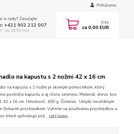
Prihlásenie
e si rady? Zavolajte.
0
ks
p: +421 902 212 007
za
0,00 EUR
0 - do 16:00 hod
hadlo na kapustu s 2 nožmi 42 x 16 cm
dlo na kapustu s 2 nožmi je skvelým pomocníkom, ktorý
tne postrúha kapustu a aj rôznu zeleninu. Materiál: drevo, kov.
ť: 42 x 16 cm. Hmotnosť : 650 g. Čistenie: Umyte neutrálnym
m čistiacim prostriedkom. Vyhnite sa používaniu prostriedkov a
ov, ktoré spôsobujú poš...
celý popis