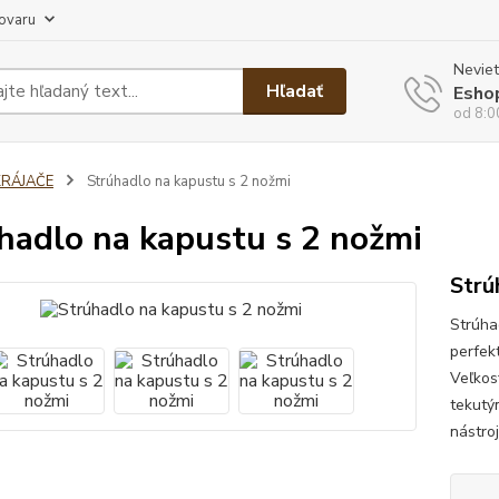
tovaru
Neviet
Hľadať
Esho
od 8:0
KRÁJAČE
Strúhadlo na kapustu s 2 nožmi
hadlo na kapustu s 2 nožmi
Strú
Strúha
perfek
Veľkos
tekutý
nástroj