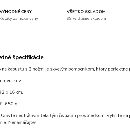
VÝHODNÉ CENY
VŠETKO SKLADOM
Kotlíky za nízke ceny
99 % držíme skladom
tné špecifikácie
 na kapustu s 2 nožmi je skvelým pomocníkom, ktorý perfektne p
 drevo, kov.
42 x 16 cm.
 : 650 g.
 Umyte neutrálnym tekutým čistiacim prostriedkom. Vyhnite sa p
nie. Nenamáčajte!