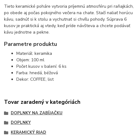
Tieto keramické poháre vytvoria príjemnú atmosféru pri raňajkách,
po obede aj počas pokojného večera na chate. Stačí naliať horúcu
kávu, sadnúť si k stolu a vychutnať si chvíľu pohody. Súprava 6
kusov je praktická aj vtedy, keď príde návšteva a chcete podávať
kávu jednotne a pekne.
Parametre produktu
Materiál: keramika
Objem: 100 ml
Počet kusov v balení: 6 ks
Farba: hnedá, béžová
Dekor: COFFEE, list
Tovar zaradený v kategóriách
DOPLNKY NA ZABÍJAČKU
DOPLNKY
KERAMICKÝ RIAD