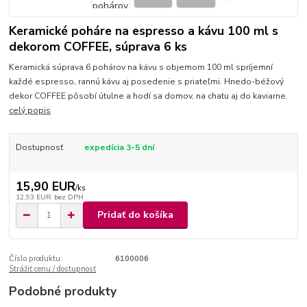
Keramické poháre na espresso a kávu 100 ml s
dekorom COFFEE, súprava 6 ks
Keramická súprava 6 pohárov na kávu s objemom 100 ml spríjemní
každé espresso, rannú kávu aj posedenie s priateľmi. Hnedo-béžový
dekor COFFEE pôsobí útulne a hodí sa domov, na chatu aj do kaviarne.
celý popis
Dostupnosť
expedícia 3-5 dní
15,90 EUR
/
ks
12,93 EUR
bez DPH
Pridať do košíka
Číslo produktu:
6100006
Strážiť cenu / dostupnosť
Podobné produkty