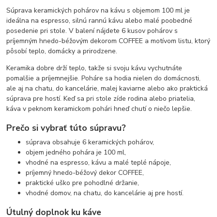
Súprava keramických pohárov na kávu s objemom 100 ml je
ideálna na espresso, silnú rannú kávu alebo malé poobedné
posedenie pri stole. V balení nájdete 6 kusov pohárov s
príjemným hnedo-béžovým dekorom COFFEE a motívom listu, ktorý
pôsobí teplo, domácky a prirodzene.
Keramika dobre drží teplo, takže si svoju kávu vychutnáte
pomalšie a príjemnejšie. Poháre sa hodia nielen do domácnosti,
ale aj na chatu, do kancelárie, malej kaviarne alebo ako praktická
súprava pre hostí. Keď sa pri stole zíde rodina alebo priatelia,
káva v peknom keramickom pohári hneď chutí o niečo lepšie.
Prečo si vybrať túto súpravu?
súprava obsahuje 6 keramických pohárov,
objem jedného pohára je 100 ml,
vhodné na espresso, kávu a malé teplé nápoje,
príjemný hnedo-béžový dekor COFFEE,
praktické uško pre pohodlné držanie,
vhodné domov, na chatu, do kancelárie aj pre hostí.
Útulný doplnok ku káve