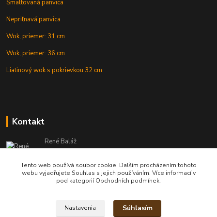
Smaltovaná panvica
Nepriľnavá panvica
Wok, priemer: 31 cm
Wok, priemer: 36 cm
Liatinový wok s pokrievkou 32 cm
Kontakt
René Baláž
Eshop: +421 902 212 007
od 8:00 - do 16:00 hod
Tento web používá soubor cookie. Dalším procházením tohoto
webu vyjadřujete Souhlas s jejich používáním. Více informací v
info@kotlikyshop.sk
pod kategorií Obchodních podmínek.
Súhlasím
Nastavenia