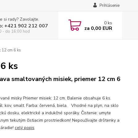
Prihlásenie
e si rady? Zavolajte.
0
ks
p: +421 902 212 007
za
0,00 EUR
0 - do 16:00 hod
 12 cm 6 ks
6 ks
ava smaltovaných misiek, priemer 12 cm 6
vané misky Priemer misiek: 12 cm. Balenie obsahuje 6 ks.
ál: kov, smalt. Farba: červená, biela. Vhodné na plyn, na sklo
ckú dosku, elektrické a indukčné sporáky. Čistenie: umyte
lnym tekutým čistiacim prostriedkom! Nepoužívajte drôtenky a
náradie!
celý popis