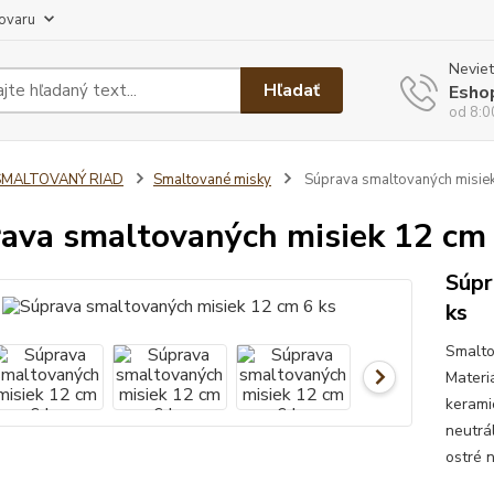
tovaru
Neviet
Hľadať
Esho
od 8:0
SMALTOVANÝ RIAD
Smaltované misky
Súprava smaltovaných misiek
ava smaltovaných misiek 12 cm 
Súpr
ks
Smalto
Materi
kerami
neutrá
ostré 