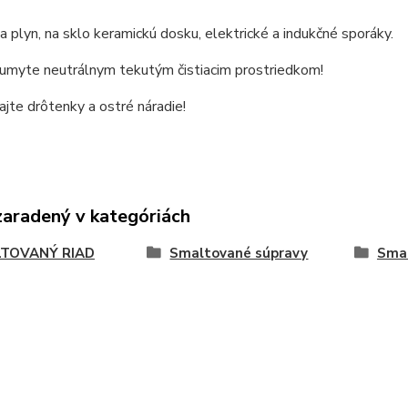
 plyn, na sklo keramickú dosku, elektrické a indukčné sporáky.
 umyte neutrálnym tekutým čistiacim prostriedkom!
jte drôtenky a ostré náradie!
zaradený v kategóriách
TOVANÝ RIAD
Smaltované súpravy
Smal