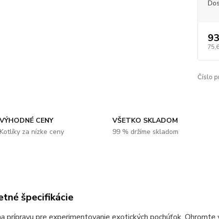
Dos
93
75,
Číslo p
VÝHODNÉ CENY
VŠETKO SKLADOM
Kotlíky za nízke ceny
99 % držíme skladom
tné špecifikácie
a prípravu pre experimentovanie exotických pochúťok. Ohromte 