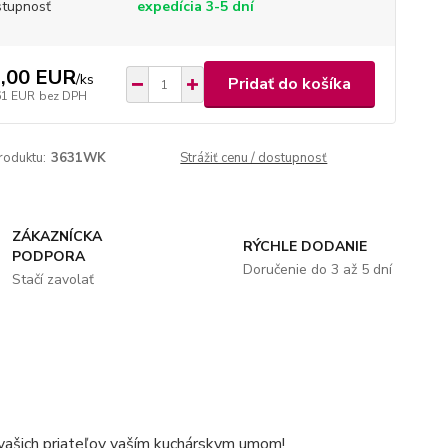
tupnosť
expedícia 3-5 dní
,00 EUR
/
ks
Pridať do košíka
61 EUR
bez DPH
roduktu:
3631WK
Strážiť cenu / dostupnosť
ZÁKAZNÍCKA
RÝCHLE DODANIE
PODPORA
Doručenie do 3 až 5 dní
Stačí zavolať
vašich priateľov vaším kuchárskym umom!