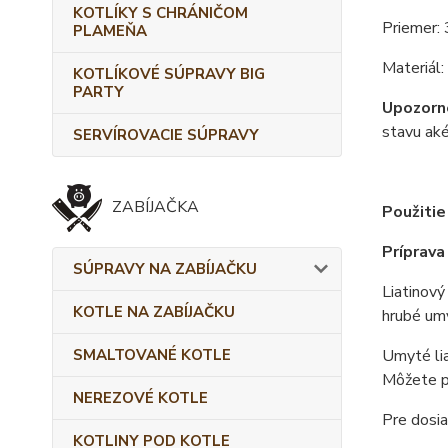
KOTLÍKY S CHRÁNIČOM
Priemer:
PLAMEŇA
Materiál:
KOTLÍKOVÉ SÚPRAVY BIG
PARTY
Upozorn
stavu aké
SERVÍROVACIE SÚPRAVY
ZABÍJAČKA
Použitie
Príprava
SÚPRAVY NA ZABÍJAČKU
Liatinový
KOTLE NA ZABÍJAČKU
hrubé umý
SMALTOVANÉ KOTLE
Umyté lia
Môžete po
NEREZOVÉ KOTLE
Pre dosi
KOTLINY POD KOTLE