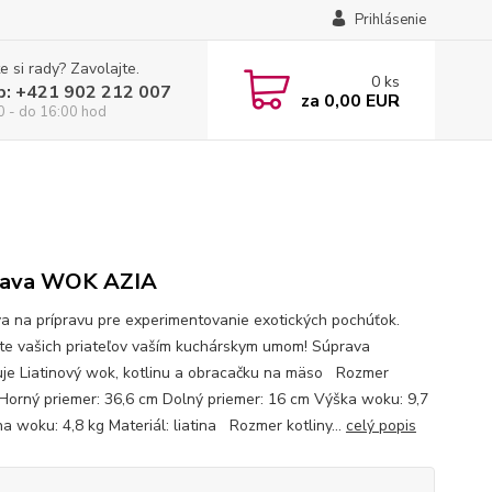
Prihlásenie
e si rady? Zavolajte.
0
ks
p: +421 902 212 007
za
0,00 EUR
0 - do 16:00 hod
rava WOK AZIA
a na prípravu pre experimentovanie exotických pochúťok.
e vašich priateľov vaším kuchárskym umom! Súprava
je Liatinový wok, kotlinu a obracačku na mäso Rozmer
Horný priemer: 36,6 cm Dolný priemer: 16 cm Výška woku: 9,7
a woku: 4,8 kg Materiál: liatina Rozmer kotliny...
celý popis