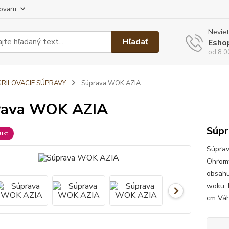
tovaru
Neviet
Hľadať
Esho
od 8:0
GRILOVACIE SÚPRAVY
Súprava WOK AZIA
rava WOK AZIA
Súp
ukt
Súprav
Ohromt
obsahu
woku: 
cm Váh