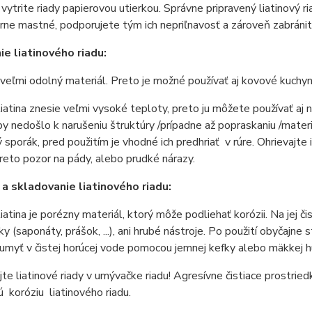
vytrite riady papierovou utierkou. Správne pripravený liatinový r
rne mastné, podporujete tým ich nepriľnavosť a zároveň zabránit
ie liatinového riadu:
e veľmi odolný materiál. Preto je možné používať aj kovové kuchy
liatina znesie veľmi vysoké teploty, preto ju môžete používať aj
by nedošlo k narušeniu štruktúry /prípadne až popraskaniu /materi
 sporák, pred použitím je vhodné ich predhriať v rúre. Ohrievajte 
reto pozor na pády, alebo prudké nárazy.
 a skladovanie liatinového riadu:
liatina je porézny materiál, ktorý môže podliehať korózii. Na jej 
y (saponáty, prášok, ...), ani hrubé nástroje. Po použití obyčajne s
umyť v čistej horúcej vode pomocou jemnej kefky alebo mäkkej h
e liatinové riady v umývačke riadu! Agresívne čistiace prostrie
 koróziu liatinového riadu.