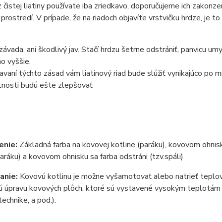
z čistej liatiny používate iba zriedkavo, doporučujeme ich zakonz
prostredí. V prípade, že na riadoch objavíte vrstvičku hrdze, j
 závada, ani škodlivý jav. Stačí hrdzu šetrne odstrániť, panvicu 
o vyššie.
iavaní týchto zásad vám liatinový riad bude slúžiť vynikajúco po 
tnosti budú ešte zlepšovať
enie:
Základná farba na kovovej kotline (paráku), kovovom ohnisku
paráku) a kovovom ohnisku sa farba odstráni (tzv.spáli)
anie:
Kovovú kotlinu je možne vyšamotovať alebo natrieť teplovz
 úpravu kovových plôch, ktoré sú vystavené vysokým teplotám (ko
technike, a pod.).