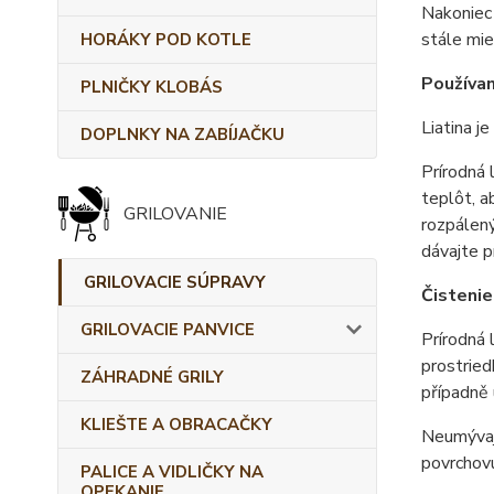
Nakoniec 
stále mie
HORÁKY POD KOTLE
Používan
PLNIČKY KLOBÁS
Liatina j
DOPLNKY NA ZABÍJAČKU
Prírodná 
teplôt, a
GRILOVANIE
rozpálený
dávajte p
GRILOVACIE SÚPRAVY
Čistenie
GRILOVACIE PANVICE
Prírodná 
prostriedk
ZÁHRADNÉ GRILY
případně 
KLIEŠTE A OBRACAČKY
Neumývajt
povrchovú
PALICE A VIDLIČKY NA
OPEKANIE