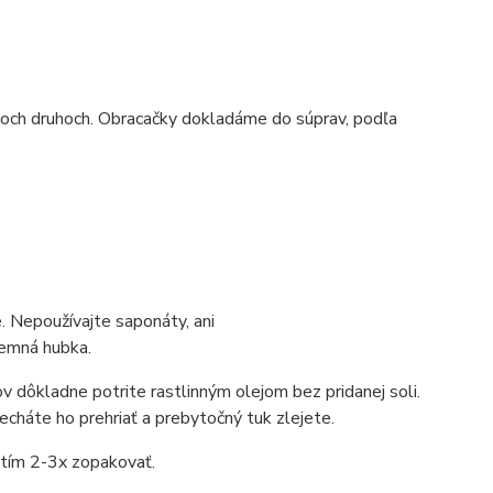
dvoch druhoch. Obracačky dokladáme do súprav, podľa
e. Nepoužívajte saponáty, ani
jemná hubka.
v dôkladne potrite rastlinným olejom bez pridanej soli.
necháte ho prehriať a prebytočný tuk zlejete.
itím 2-3x zopakovať.