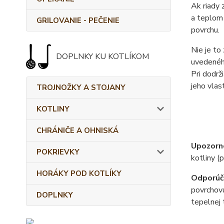
Ak riady 
a teplom 
GRILOVANIE - PEČENIE
povrchu.
Nie je to
DOPLNKY KU KOTLÍKOM
uvedenéh
Pri dodrž
jeho vlas
TROJNOŽKY A STOJANY
KOTLINY
CHRÁNIČE A OHNISKÁ
Upozorn
POKRIEVKY
kotliny (
HORÁKY POD KOTLÍKY
Odporúč
povrchovú
DOPLNKY
tepelnej 