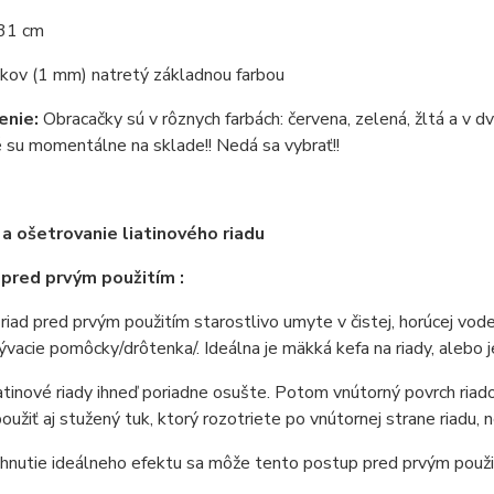
 31 cm
 kov (1 mm) natretý základnou farbou
enie:
Obracačky sú v rôznych farbách: červena, zelená, žltá a v 
 su momentálne na sklade!! Nedá sa vybrať!!
 a ošetrovanie liatinového riadu
 pred prvým použitím :
 riad pred prvým použitím starostlivo umyte v čistej, horúcej vod
vacie pomôcky/drôtenka/. Ideálna je mäkká kefa na riady, alebo 
tinové riady ihneď poriadne osušte. Potom vnútorný povrch riado
užiť aj stužený tuk, ktorý rozotriete po vnútornej strane riadu, 
ahnutie ideálneho efektu sa môže tento postup pred prvým použ