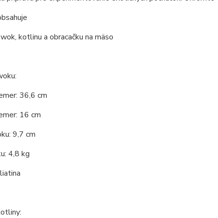
obsahuje
 wok, kotlinu a obracačku na mäso
woku:
iemer: 36,6 cm
iemer: 16 cm
ku: 9,7 cm
u: 4,8 kg
liatina
tliny: