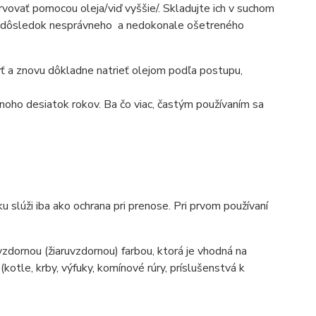
ervovať pomocou oleja/viď vyššie/. Skladujte ich v suchom
e to dôsledok nesprávneho a nedokonale ošetreného
umyť a znovu dôkladne natrieť olejom podľa postupu,
mnoho desiatok rokov. Ba čo viac, častým používaním sa
 slúži iba ako ochrana pri prenose. Pri prvom používaní
dornou (žiaruvzdornou) farbou, ktorá je vhodná na
tle, krby, výfuky, komínové rúry, príslušenstvá k