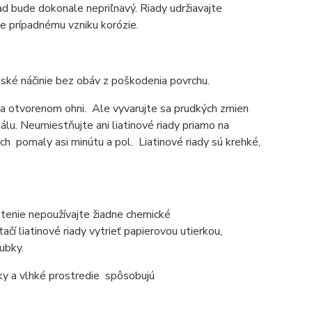
iad bude dokonale nepriľnavý. Riady udržiavajte
e prípadnému vzniku korózie.
nské náčinie bez obáv z poškodenia povrchu.
 na otvorenom ohni. Ale vyvarujte sa prudkých zmien
álu. Neumiestňujte ani liatinové riady priamo na
ich pomaly asi minútu a pol. Liatinové riady sú krehké,
čistenie nepoužívajte žiadne chemické
tačí liatinové riady vytrieť papierovou utierkou,
ubky.
dky a vlhké prostredie spôsobujú