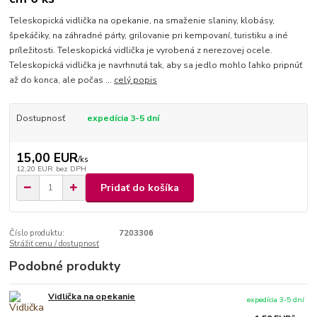
Teleskopická vidlička na opekanie, na smaženie slaniny, klobásy,
špekáčiky, na záhradné párty, grilovanie pri kempovaní, turistiku a iné
príležitosti. Teleskopická vidlička je vyrobená z nerezovej ocele.
Teleskopická vidlička je navrhnutá tak, aby sa jedlo mohlo ľahko pripnúť
až do konca, ale počas ...
celý popis
Dostupnosť
expedícia 3-5 dní
15,00 EUR
/
ks
12,20 EUR
bez DPH
Pridať do košíka
Číslo produktu:
7203306
Strážiť cenu / dostupnosť
Podobné produkty
Vidlička na opekanie
expedícia 3-5 dní