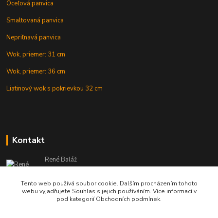
Oceľová panvica
Smaltovaná panvica
Nepriľnavá panvica
Wok, priemer: 31 cm
Wok, priemer: 36 cm
Liatinový wok s pokrievkou 32 cm
Kontakt
René Baláž
Eshop: +421 902 212 007
od 8:00 - do 16:00 hod
Tento web používá soubor cookie. Dalším procházením tohoto
webu vyjadřujete Souhlas s jejich používáním. Více informací v
info@kotlikyshop.sk
pod kategorií Obchodních podmínek.