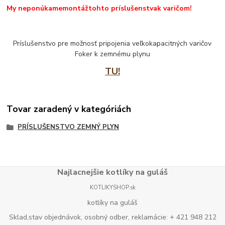
My neponúkame
montáž
tohto príslušenstva
k varičom!
Príslušenstvo pre možnosť pripojenia veľkokapacitných varičov
Foker k zemnému plynu
TU!
Tovar zaradený v kategóriách
PRÍSLUŠENSTVO ZEMNÝ PLYN
Najlacnejšie kotlíky na guláš
KOTLIKYSHOP.sk
kotlíky na guláš
Sklad,stav objednávok, osobný odber, reklamácie: + 421 948 212