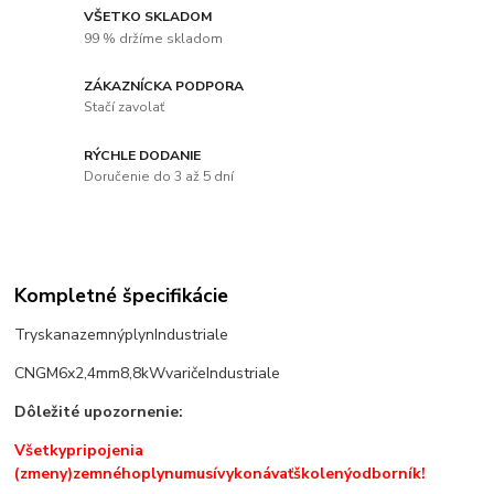
VŠETKO SKLADOM
99 % držíme skladom
ZÁKAZNÍCKA PODPORA
Stačí zavolať
RÝCHLE DODANIE
Doručenie do 3 až 5 dní
Kompletné špecifikácie
Tryska
na
zemný
plyn
Industriale
CNG
M6
x
2,4
mm
8,8
kW
variče
Industriale
Dôležité
upozornenie
:
Všetky
pripojenia
(zmeny)
zemného
plynu
musí
vykonávať
školený
odborník!