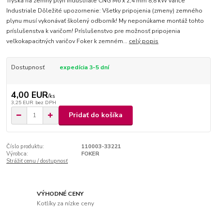
Tryska na zemný plyn Industriale CNG M6 x 2,4 mm 8,8 kW variče
Industriale Dôležité upozornenie: Všetky pripojenia (zmeny) zemného
plynu musí vykonávať školený odborník! My neponúkame montáž tohto
príslušenstva k varičom! Príslušenstvo pre možnosť pripojenia
veľkokapacitných varičov Foker k zemném...
celý popis
Dostupnosť
expedícia 3-5 dní
4,00 EUR
/
ks
3,25 EUR
bez DPH
Pridať do košíka
Číslo produktu:
110003-33221
Výrobca:
FOKER
Strážiť cenu / dostupnosť
VÝHODNÉ CENY
Kotlíky za nízke ceny