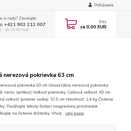
Prihlásenie
e si rady? Zavolajte.
0
ks
p: +421 902 212 007
za
0,00 EUR
0 - do 16:00 hod
á nerezová pokrievka 63 cm
nerezová pokrievka 63 cm Univerzálna nerezová pokrievka
l: nerez (antikor) Veľkosť pokrievky: Celková veľkosť: 63 cm
ná veľkosť (priemer sedla): 57,5 cm Hmotnosť: 1,4 kg Čistenie
ky: Používajte tekutý čistiaci neagresívny prostriedok.
ívajte na čistenie drôtenky. Vhod...
celý popis