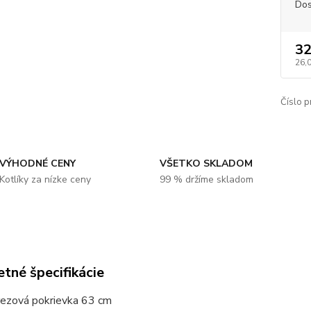
Dos
32
26,
Číslo p
VÝHODNÉ CENY
VŠETKO SKLADOM
Kotlíky za nízke ceny
99 % držíme skladom
tné špecifikácie
rezová pokrievka 63 cm