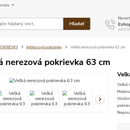
tovaru
Neviet
Hľadať
Esho
od 8:0
POKRIEVKY
Antikorové pokrievky
Veľká nerezová pokrievka 63 cm
á nerezová pokrievka 63 cm
Veľk
Veľká 
Materiá
Vnútor
pokriev
Nepouž