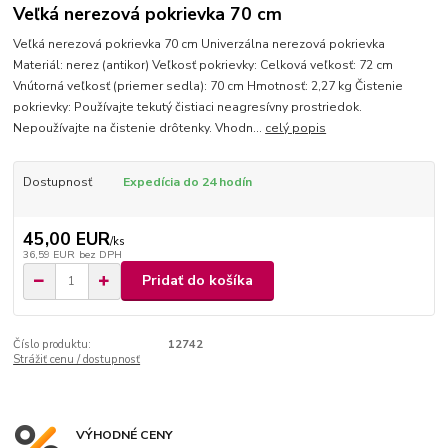
Veľká nerezová pokrievka 70 cm
Veľká nerezová pokrievka 70 cm Univerzálna nerezová pokrievka
Materiál: nerez (antikor) Veľkosť pokrievky: Celková veľkosť: 72 cm
Vnútorná veľkosť (priemer sedla): 70 cm Hmotnosť: 2,27 kg Čistenie
pokrievky: Používajte tekutý čistiaci neagresívny prostriedok.
Nepoužívajte na čistenie drôtenky. Vhodn...
celý popis
Dostupnosť
Expedícia do 24 hodín
45,00 EUR
/
ks
36,59 EUR
bez DPH
Pridať do košíka
Číslo produktu:
12742
Strážiť cenu / dostupnosť
VÝHODNÉ CENY