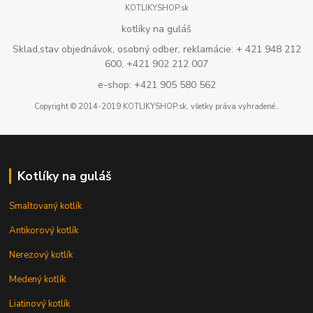
KOTLIKYSHOP.sk
kotlíky na guláš
Sklad,stav objednávok, osobný odber, reklamácie: + 421 948 212
600, +421 902 212 007
e-shop: +421 905 580 562
Copyright © 2014-2019 KOTLIKYSHOP.sk, všetky práva vyhradené..
Kotlíky na guláš
Smaltovaný kotlík
Antikorový kotlík
Nerezový kotlík
Medený kotlík
Liatinový kotlík