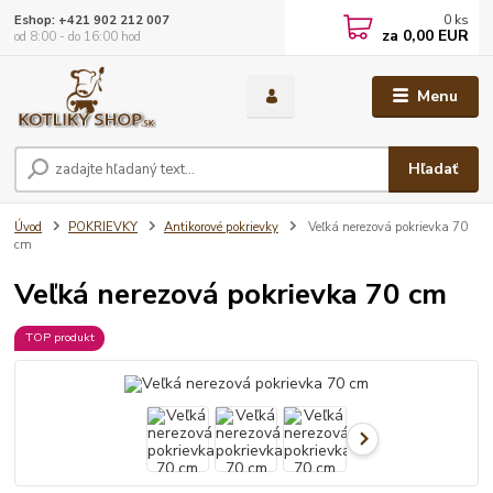
0
ks
Eshop: +421 902 212 007
za
0,00 EUR
od 8:00 - do 16:00 hod
Menu
Hľadať
Úvod
POKRIEVKY
Antikorové pokrievky
Veľká nerezová pokrievka 70
cm
Veľká nerezová pokrievka 70 cm
TOP produkt