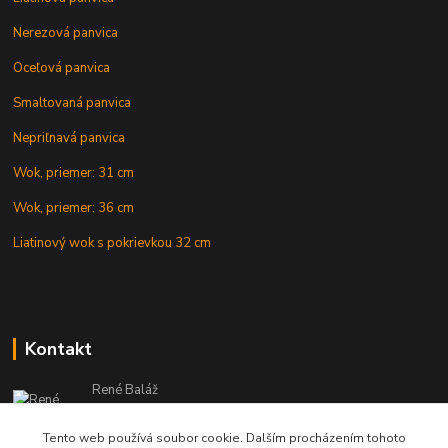
Nerezová panvica
Oceľová panvica
Smaltovaná panvica
Nepriľnavá panvica
Wok, priemer: 31 cm
Wok, priemer: 36 cm
Liatinový wok s pokrievkou 32 cm
Kontakt
René Baláž
Eshop: +421 902 212 007
od 8:00 - do 16:00 hod
Tento web používá soubor cookie. Dalším procházením tohoto