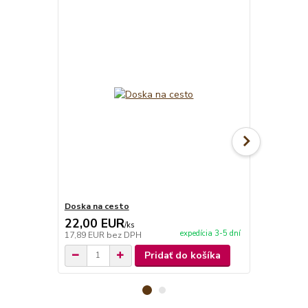
Doska na cesto
Doska na ce
22,00 EUR
25,00 E
/
ks
expedícia 3-5 dní
17,89 EUR
bez DPH
20,33 EUR
b
Pridať do košíka