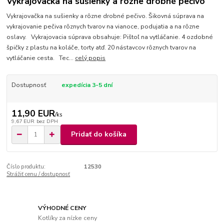
Vykrajovačka na sušienky a rôzne drobné pečivo
Vykrajovačka na sušienky a rôzne drobné pečivo. Šikovná súprava na
vykrajovanie pečiva rôznych tvarov na vianoce, podujatia a na rôzne
oslavy. Vykrajovacia súprava obsahuje: Pištoľ na vytláčanie. 4 ozdobné
špičky z plastu na koláče, torty atď. 20 nástavcov rôznych tvarov na
vytláčanie cesta. Tec...
celý popis
Dostupnosť
expedícia 3-5 dní
11,90 EUR
/
ks
9,67 EUR
bez DPH
Pridať do košíka
Číslo produktu:
12530
Strážiť cenu / dostupnosť
VÝHODNÉ CENY
Kotlíky za nízke ceny