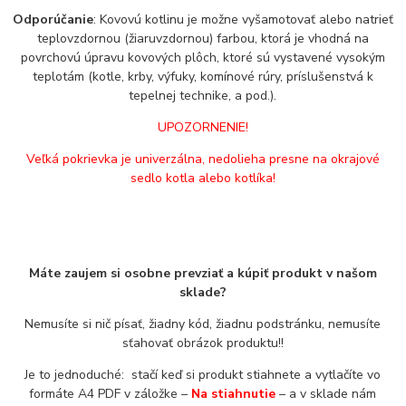
Odporúčanie
: Kovovú kotlinu je možne vyšamotovať alebo natrieť
teplovzdornou (žiaruvzdornou) farbou, ktorá je vhodná na
povrchovú úpravu kovových plôch, ktoré sú vystavené vysokým
teplotám (kotle, krby, výfuky, komínové rúry, príslušenstvá k
tepelnej technike, a pod.).
UPOZORNENIE!
Veľká pokrievka je univerzálna, nedolieha presne na okrajové
sedlo kotla alebo kotlíka!
Máte zaujem si osobne prevziať a kúpiť produkt v našom
sklade?
Nemusíte si nič písať, žiadny kód, žiadnu podstránku, nemusíte
sťahovať obrázok produktu!!
Je to jednoduché: stačí keď si produkt stiahnete a vytlačíte vo
formáte A4 PDF v záložke –
Na stiahnutie
– a v sklade nám