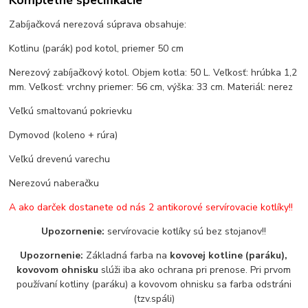
Zabíjačková nerezová súprava obsahuje:
Kotlinu (parák) pod kotol, priemer 50 cm
Nerezový zabíjačkový kotol. Objem kotla: 50 L. Veľkosť: hrúbka 1,2
mm. Veľkosť: vrchny priemer: 56 cm, výška: 33 cm. Materiál: nerez
Veľkú smaltovanú pokrievku
Dymovod (koleno + rúra)
Veľkú drevenú varechu
Nerezovú naberačku
A ako darček dostanete od nás 2 antikorové servírovacie kotlíky!!
Upozornenie:
servírovacie kotlíky sú bez stojanov!!
Upozornenie:
Základná farba na
kovovej kotline (paráku),
kovovom ohnisku
slúži iba ako ochrana pri prenose. Pri prvom
používaní kotliny (paráku) a kovovom ohnisku sa farba odstráni
(tzv.spáli)