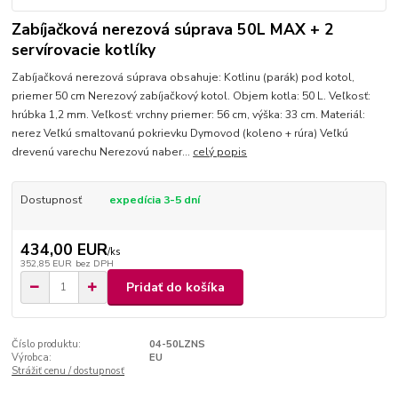
Zabíjačková nerezová súprava 50L MAX + 2
servírovacie kotlíky
Zabíjačková nerezová súprava obsahuje: Kotlinu (parák) pod kotol,
priemer 50 cm Nerezový zabíjačkový kotol. Objem kotla: 50 L. Veľkosť:
hrúbka 1,2 mm. Veľkosť: vrchny priemer: 56 cm, výška: 33 cm. Materiál:
nerez Veľkú smaltovanú pokrievku Dymovod (koleno + rúra) Veľkú
drevenú varechu Nerezovú naber...
celý popis
Dostupnosť
expedícia 3-5 dní
434,00 EUR
/
ks
352,85 EUR
bez DPH
Pridať do košíka
Číslo produktu:
04-50LZNS
Výrobca:
EU
Strážiť cenu / dostupnosť