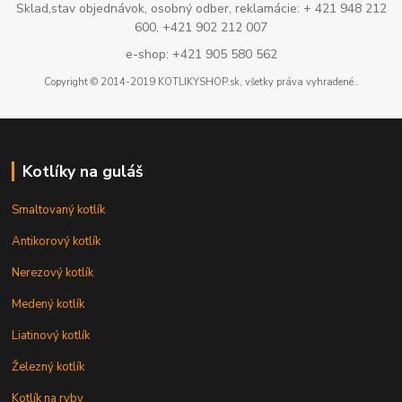
Sklad,stav objednávok, osobný odber, reklamácie: + 421 948 212
600, +421 902 212 007
e-shop: +421 905 580 562
Copyright © 2014-2019 KOTLIKYSHOP.sk, všetky práva vyhradené..
Kotlíky na guláš
Smaltovaný kotlík
Antikorový kotlík
Nerezový kotlík
Medený kotlík
Liatinový kotlík
Železný kotlík
Kotlík na ryby