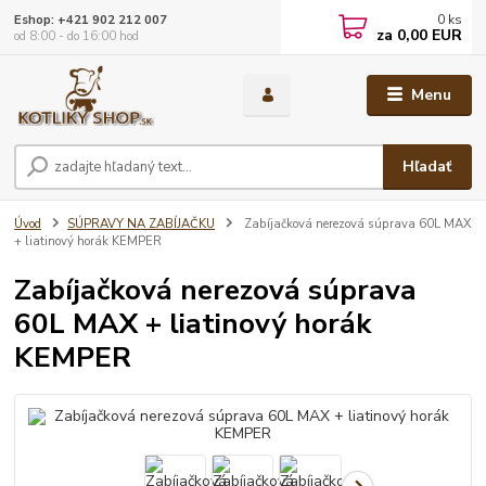
0
ks
Eshop: +421 902 212 007
za
0,00 EUR
od 8:00 - do 16:00 hod
Menu
Hľadať
Úvod
SÚPRAVY NA ZABÍJAČKU
Zabíjačková nerezová súprava 60L MAX
+ liatinový horák KEMPER
Zabíjačková nerezová súprava
60L MAX + liatinový horák
KEMPER