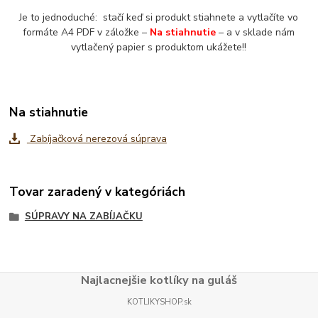
Je to jednoduché: stačí keď si produkt stiahnete a vytlačíte vo
formáte A4 PDF v záložke –
Na stiahnutie
– a v sklade nám
vytlačený papier s produktom ukážete!!
Na stiahnutie
Zabíjačková nerezová súprava
Tovar zaradený v kategóriách
SÚPRAVY NA ZABÍJAČKU
Najlacnejšie kotlíky na guláš
KOTLIKYSHOP.sk