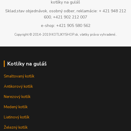
kotlíky na guláš
Sklad,stav objednávok, osobný odber, reklamácie: + 421 948 212
600, +421 902 212 007
e-shop: +421 905 580 562
Copyright © 2014-2019 KOTLIKYSHOP.sk, všetky práva vyhradené..
Kotlíky na guláš
Smaltovaný kotlík
Antikorový kotlík
Nerezový kotlík
Medený kotlík
Liatinový kotlík
Železný kotlík