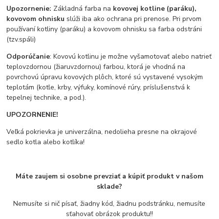
Upozornenie:
Základná farba na
kovovej kotline (paráku),
kovovom ohnisku
slúži iba ako ochrana pri prenose. Pri prvom
používaní kotliny (paráku) a kovovom ohnisku sa farba odstráni
(tzv.spáli)
Odporúčanie
: Kovovú kotlinu je možne vyšamotovať alebo natrieť
teplovzdornou (žiaruvzdornou) farbou, ktorá je vhodná na
povrchovú úpravu kovových plôch, ktoré sú vystavené vysokým
teplotám (kotle, krby, výfuky, komínové rúry, príslušenstvá k
tepelnej technike, a pod.).
UPOZORNENIE!
Veľká pokrievka je univerzálna, nedolieha presne na okrajové
sedlo kotla alebo kotlíka!
Máte zaujem si osobne prevziať a kúpiť produkt v našom
sklade?
Nemusíte si nič písať, žiadny kód, žiadnu podstránku, nemusíte
sťahovať obrázok produktu!!