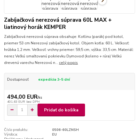
Zabíjačková nerezová súprava 60L MAX +
liatinový horák KEMPER
Zabíjačková nerezová súprava obsahuje: Kotlinu (parák) pod kotol,
priemer 53 cm Nerezový zabíjačkový kotol. Objem kotla: 60 L. Veľkosť:
hrúbka 1,2 mm. Veľkosť: vrchny priemer: 59,5 cm, výška: 33,5 cm. Materiál:
nerez Veľkú smaltovanú pokrievku Dymovod (koleno + rúra) Veľkú
drevenú varechu Nerezovú n...
celý popis
Dostupnosť
expedícia 3-5 dní
494,00 EUR
/
ks
401,63 EUR
bez DPH
Pridať do košíka
Číslo produktu:
0506-60LZNSH
Výrobca:
EU