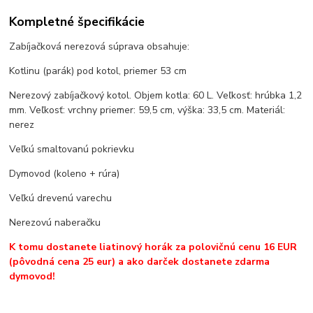
Kompletné špecifikácie
Zabíjačková nerezová súprava obsahuje:
Kotlinu (parák) pod kotol, priemer 53 cm
Nerezový zabíjačkový kotol. Objem kotla: 60 L. Veľkosť: hrúbka 1,2
mm. Veľkosť: vrchny priemer: 59,5 cm, výška: 33,5 cm. Materiál:
nerez
Veľkú smaltovanú pokrievku
Dymovod (koleno + rúra)
Veľkú drevenú varechu
Nerezovú naberačku
K tomu dostanete liatinový horák za polovičnú cenu 16 EUR
(pôvodná cena 25 eur) a ako darček dostanete zdarma
dymovod!