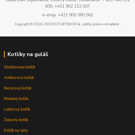
600, +421 902 212 007
e-shop: +421 905 580 562
Copyright © 2014-2019 KOTLIKYSHOP.sk, všetky práva vyhradené..
Kotlíky na guláš
Smaltovaný kotlík
Antikorový kotlík
Nerezový kotlík
Medený kotlík
Liatinový kotlík
Železný kotlík
Kotlík na ryby