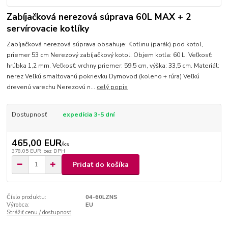
Zabíjačková nerezová súprava 60L MAX + 2
servírovacie kotlíky
Zabíjačková nerezová súprava obsahuje: Kotlinu (parák) pod kotol,
priemer 53 cm Nerezový zabíjačkový kotol. Objem kotla: 60 L. Veľkosť:
hrúbka 1,2 mm. Veľkosť: vrchny priemer: 59,5 cm, výška: 33,5 cm. Materiál:
nerez Veľkú smaltovanú pokrievku Dymovod (koleno + rúra) Veľkú
drevenú varechu Nerezovú n...
celý popis
Dostupnosť
expedícia 3-5 dní
465,00 EUR
/
ks
378,05 EUR
bez DPH
Pridať do košíka
Číslo produktu:
04-60LZNS
Výrobca:
EU
Strážiť cenu / dostupnosť