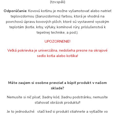
(tzv.spáli)
Odporúčanie
: Kovovú kotlinu je možne vyšamotovať alebo natrieť
teplovzdornou (žiaruvzdornou) farbou, ktorá je vhodná na
povrchovú úpravu kovových plôch, ktoré sú vystavené vysokým
teplotám (kotle, krby, výfuky, komínové rúry, príslušenstvá k
tepelnej technike, a pod.).
UPOZORNENIE!
Veľká pokrievka je univerzálna, nedolieha presne na okrajové
sedlo kotla alebo kotlíka!
Máte zaujem si osobne prevziať a kúpiť produkt v našom
sklade?
Nemusíte si nič písať, žiadny kód, žiadnu podstránku, nemusíte
sťahovať obrázok produktu!!
Je to jednoduché: stačí keď si produkt stiahnete a vytlačíte vo