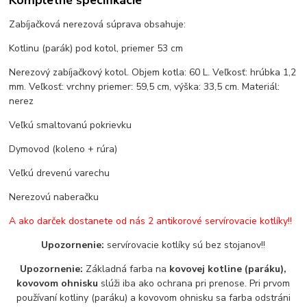
Zabíjačková nerezová súprava obsahuje:
Kotlinu (parák) pod kotol, priemer 53 cm
Nerezový zabíjačkový kotol. Objem kotla: 60 L. Veľkosť: hrúbka 1,2
mm. Veľkosť: vrchny priemer: 59,5 cm, výška: 33,5 cm. Materiál:
nerez
Veľkú smaltovanú pokrievku
Dymovod (koleno + rúra)
Veľkú drevenú varechu
Nerezovú naberačku
A ako darček dostanete od nás 2 antikorové servírovacie kotlíky!!
Upozornenie:
servírovacie kotlíky sú bez stojanov!!
Upozornenie:
Základná farba na
kovovej kotline (paráku),
kovovom ohnisku
slúži iba ako ochrana pri prenose. Pri prvom
používaní kotliny (paráku) a kovovom ohnisku sa farba odstráni