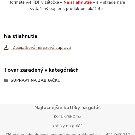
formáte A4 PDF v záložke –
Na stiahnutie
– a v sklade nám
vytlačený papier s produktom ukážete!!
Na stiahnutie
Zabíjačková nerezová súprava
Tovar zaradený v kategóriách
SÚPRAVY NA ZABÍJAČKU
Najlacnejšie kotlíky na guláš
KOTLIKYSHOP.sk
kotlíky na guláš
Sklad,stav objednávok, osobný odber, reklamácie: + 421 948 212