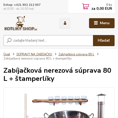
0
ks
Eshop: +421 902 212 007
za
0,00 EUR
od 8:00 - do 16:00 hod
Menu
Hľadať
Úvod
SÚPRAVY NA ZABÍJAČKU
Zabíjačková súprava 80 L
Zabíjačková nerezová súprava 80 L + štamperlíky
Zabíjačková nerezová súprava 80
L + štamperlíky