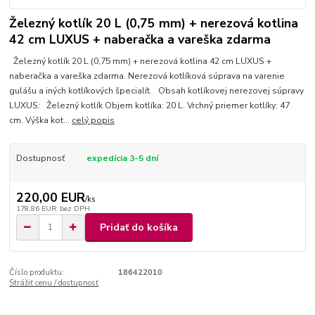
Železný kotlík 20 L (0,75 mm) + nerezová kotlina
42 cm LUXUS + naberačka a vareška zdarma
Železný kotlík 20 L (0,75 mm) + nerezová kotlina 42 cm LUXUS +
naberačka a vareška zdarma. Nerezová kotlíková súprava na varenie
gulášu a iných kotlíkových špecialít. Obsah kotlíkovej nerezovej súpravy
LUXUS: Železný kotlík Objem kotlíka: 20 L. Vrchný priemer kotlíky: 47
cm. Výška kot...
celý popis
Dostupnosť
expedícia 3-5 dní
220,00 EUR
/
ks
178,86 EUR
bez DPH
Pridať do košíka
Číslo produktu:
186422010
Strážiť cenu / dostupnosť