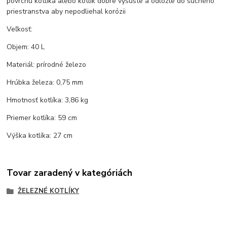
povrchu kotlíka alebo kotlík dobre vysušte a odložte do suchého
priestranstva aby nepodliehal korózii
Veľkosť:
Objem: 40 L
Materiál: prírodné železo
Hrúbka železa: 0,75 mm
Hmotnosť kotlíka: 3,86 kg
Priemer kotlíka: 59 cm
Výška kotlíka: 27 cm
Tovar zaradený v kategóriách
ŽELEZNÉ KOTLÍKY