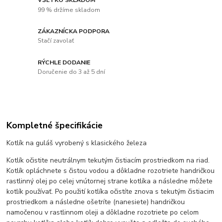
99 % držíme skladom
ZÁKAZNÍCKA PODPORA
Stačí zavolať
RÝCHLE DODANIE
Doručenie do 3 až 5 dní
Kompletné špecifikácie
Kotlík na guláš vyrobený s klasického železa
Kotlík očistite neutrálnym tekutým čistiacím prostriedkom na riad.
Kotlík opláchnete s čistou vodou a dôkladne rozotriete handričkou
rastlinný olej po celej vnútornej strane kotlíka a následne môžete
kotlík používať. Po použití kotlíka očistíte znova s tekutým čistiacim
prostriedkom a následne ošetríte (nanesiete) handričkou
namočenou v rastlinnom oleji a dôkladne rozotriete po celom