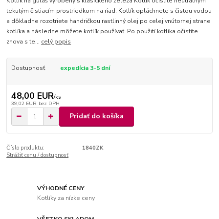
Kotlík na guláš vyrobený s klasického železa Kotlík očistite neutrálnym
tekutým čistiacím prostriedkom na riad. Kotlík opláchnete s čistou vodou
a dôkladne rozotriete handričkou rastlinný olej po celej vnútornej strane
kotlíka a následne môžete kotlík používať. Po použití kotlíka očistíte
znova s te...
celý popis
Dostupnosť
expedícia 3-5 dní
48,00 EUR
/
ks
39,02 EUR
bez DPH
Pridať do košíka
Číslo produktu:
1840ZK
Strážiť cenu / dostupnosť
VÝHODNÉ CENY
Kotlíky za nízke ceny
VŠETKO SKLADOM